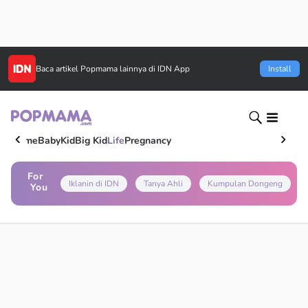
Baca artikel
Popmama
lainnya di IDN App
Install
Home
Baby
Kid
Big Kid
Life
Pregnancy
For
Iklanin di IDN
Tanya Ahli
Kumpulan Dongeng
You