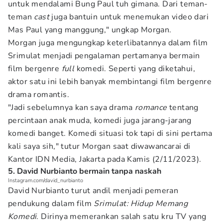
untuk mendalami Bung Paul tuh gimana. Dari teman-
teman
cast
juga bantuin untuk menemukan video dari
Mas Paul yang manggung," ungkap Morgan.
Morgan juga mengungkap keterlibatannya dalam film
Srimulat menjadi pengalaman pertamanya bermain
film bergenre
full
komedi. Seperti yang diketahui,
aktor satu ini lebih banyak membintangi film bergenre
drama romantis.
"Jadi sebelumnya kan saya drama
romance
tentang
percintaan anak muda, komedi juga jarang-jarang
komedi banget. Komedi situasi tok tapi di sini pertama
kali saya sih," tutur Morgan saat diwawancarai di
Kantor IDN Media, Jakarta pada Kamis (2/11/2023).
5. David Nurbianto bermain tanpa naskah
Instagram.com/david_nurbianto
David Nurbianto turut andil menjadi pemeran
pendukung dalam film
Srimulat: Hidup Memang
Komedi
. Dirinya memerankan salah satu kru TV yang