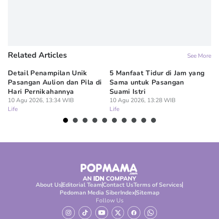
Related Articles
See More
Detail Penampilan Unik
5 Manfaat Tidur di Jam yang
Tu
Pasangan Aulion dan Pila di
Sama untuk Pasangan
da
Hari Pernikahannya
Suami Istri
Pr
10 Agu 2026, 13:34 WIB
10 Agu 2026, 13:28 WIB
10
Life
Life
Lif
About Us
Editorial Team
Contact Us
Terms of Services
Pedoman Media Siber
Index
Sitemap
Follow Us