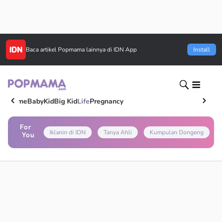
Baca artikel
Popmama
lainnya di IDN App
Install
Home
Baby
Kid
Big Kid
Life
Pregnancy
For
Iklanin di IDN
Tanya Ahli
Kumpulan Dongeng
You