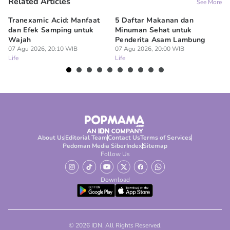
Related Articles
See More
Tranexamic Acid: Manfaat
5 Daftar Makanan dan
Ap
dan Efek Samping untuk
Minuman Sehat untuk
5 
Wajah
Penderita Asam Lambung
07
Lif
07 Agu 2026, 20:10 WIB
07 Agu 2026, 20:00 WIB
Life
Life
About Us
Editorial Team
Contact Us
Terms of Services
Pedoman Media Siber
Index
Sitemap
Follow Us
Download
© 2026 IDN. All Rights Reserved.