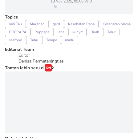
13 Nov 2025, 09:00 WIB
Life
Topics
Jadi Tau
Makanan
gerd
Kesehatan Papa
Kesehatan Mama
POPPAPA
Poppapa
Jahe
kunyit
Buah
Telur
seafood
Tahu
Tempe
madu
Editorial Team
Editor
Denisa Permataningtias
Tonton lebih seru di