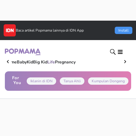
Baca artikel
Popmama
lainnya di IDN App
Install
Home
Baby
Kid
Big Kid
Life
Pregnancy
For
Iklanin di IDN
Tanya Ahli
Kumpulan Dongeng
You