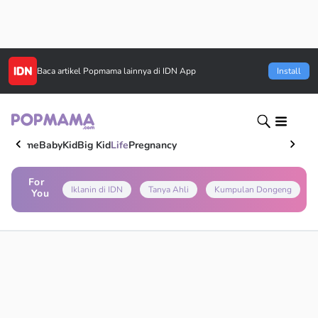
Baca artikel
Popmama
lainnya di IDN App
Install
Home
Baby
Kid
Big Kid
Life
Pregnancy
For
Iklanin di IDN
Tanya Ahli
Kumpulan Dongeng
You