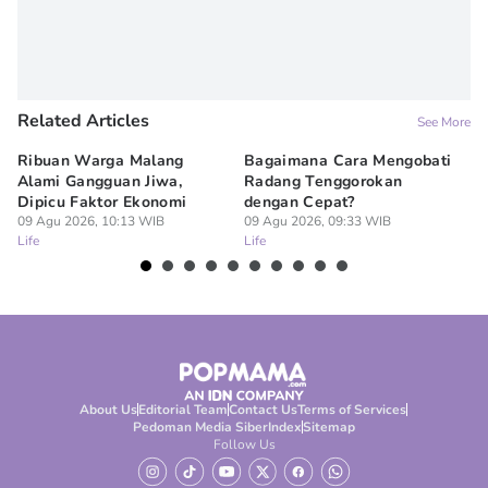
Related Articles
See More
Ribuan Warga Malang
Bagaimana Cara Mengobati
5 
Alami Gangguan Jiwa,
Radang Tenggorokan
Te
Dipicu Faktor Ekonomi
dengan Cepat?
09
Lif
09 Agu 2026, 10:13 WIB
09 Agu 2026, 09:33 WIB
Life
Life
About Us
Editorial Team
Contact Us
Terms of Services
Pedoman Media Siber
Index
Sitemap
Follow Us