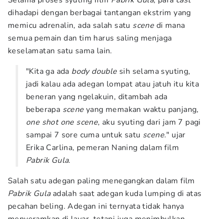
Selama proses syuting film
Pabrik Gula
, para
cast
dihadapi dengan berbagai tantangan ekstrim yang
memicu adrenalin, ada salah satu
scene
di mana
semua pemain dan tim harus saling menjaga
keselamatan satu sama lain.
"Kita ga ada
body double
sih selama syuting,
jadi kalau ada adegan lompat atau jatuh itu kita
beneran yang ngelakuin, ditambah ada
beberapa
scene
yang memakan waktu panjang,
one shot one scene
, aku syuting dari jam 7 pagi
sampai 7 sore cuma untuk satu
scene
." ujar
Erika Carlina, pemeran Naning dalam film
Pabrik Gula
.
Salah satu adegan paling menegangkan dalam film
Pabrik Gula
adalah saat adegan kuda lumping di atas
pecahan beling. Adegan ini ternyata tidak hanya