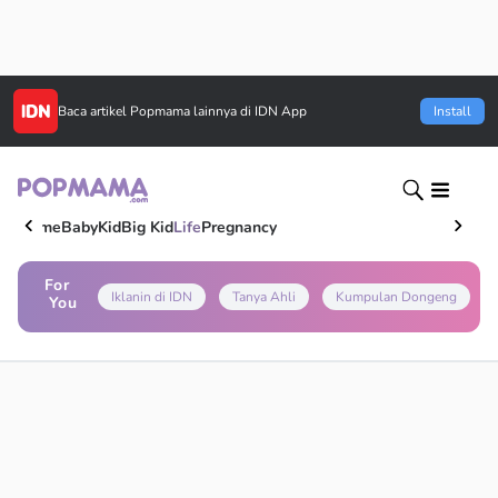
Baca artikel
Popmama
lainnya di IDN App
Install
Home
Baby
Kid
Big Kid
Life
Pregnancy
For
Iklanin di IDN
Tanya Ahli
Kumpulan Dongeng
You