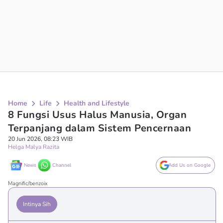
Home
Life
Health and Lifestyle
8 Fungsi Usus Halus Manusia, Organ
Terpanjang dalam Sistem Pencernaan
20 Jun 2026, 08:23 WIB
Helga Malya Razita
News
Channel
Add Us on Google
Magnific/benzoix
Intinya Sih