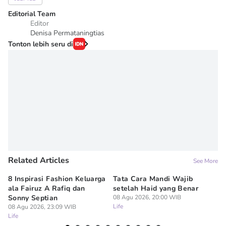
Editorial Team
Editor
Denisa Permataningtias
Tonton lebih seru di
Related Articles
See More
8 Inspirasi Fashion Keluarga
Tata Cara Mandi Wajib
5 
ala Fairuz A Rafiq dan
setelah Haid yang Benar
Le
Sonny Septian
08 Agu 2026, 20:00 WIB
s
Life
08 Agu 2026, 23:09 WIB
08
Life
Lif