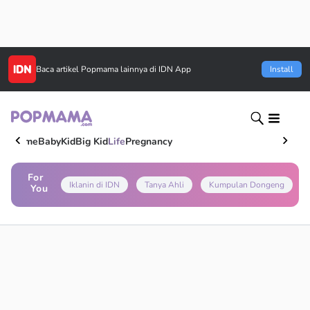
Baca artikel
Popmama
lainnya di IDN App
Install
Home
Baby
Kid
Big Kid
Life
Pregnancy
For
Iklanin di IDN
Tanya Ahli
Kumpulan Dongeng
You