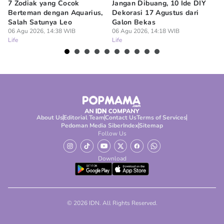
7 Zodiak yang Cocok
Jangan Dibuang, 10 Ide DIY
7 
Berteman dengan Aquarius,
Dekorasi 17 Agustus dari
Ti
Salah Satunya Leo
Galon Bekas
Bi
06 Agu 2026, 14:38 WIB
06 Agu 2026, 14:18 WIB
06
Life
Life
Lif
About Us
Editorial Team
Contact Us
Terms of Services
Pedoman Media Siber
Index
Sitemap
Follow Us
Download
© 2026 IDN. All Rights Reserved.