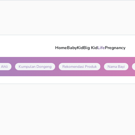
Home
Baby
Kid
Big Kid
Life
Pregnancy
 Ahli
Kumpulan Dongeng
Rekomendasi Produk
Nama Bayi