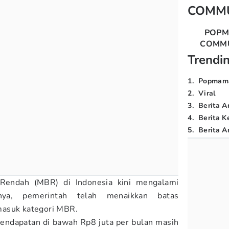
COMM
POP
COMM
Trendi
1
.
Popmam
2
.
Viral
3
.
Berita A
4
.
Berita K
5
.
Berita Ar
 Rendah (MBR) di Indonesia kini mengalami
nya, pemerintah telah menaikkan batas
masuk kategori MBR.
pendapatan di bawah Rp8 juta per bulan masih