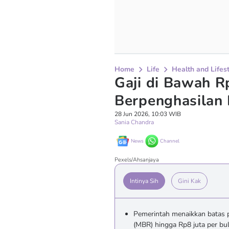
Home
Life
Health and Lifes
Gaji di Bawah R
Berpenghasilan
28 Jun 2026, 10:03 WIB
Sania Chandra
News
Channel
Pexels/Ahsanjaya
Intinya Sih
Gini Kak
Pemerintah menaikkan batas 
(MBR) hingga Rp8 juta per b