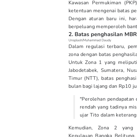
Kawasan Permukiman (PKP
ketentuan mengenai batas pen
Dengan aturan baru ini, ha
berpeluang memperoleh bant
2. Batas penghasilan MBR
Unsplash/Muhammad Daudy
Dalam regulasi terbaru, pe
zona dengan batas penghasil
Untuk Zona 1 yang meliputi
Jabodetabek, Sumatera, Nus
Timur (NTT), batas penghas
bulan bagi lajang dan Rp10 j
"Perolehan pendapatan 
rendah yang tadinya mis
ujar Tito dalam keteran
Kemudian, Zona 2 yang m
Kepulauan Bangka Belitung,