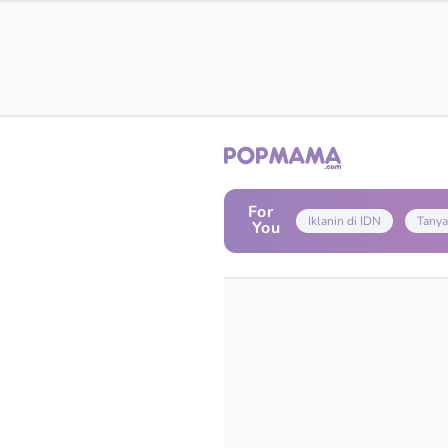
For
Iklanin di IDN
Tanya
You