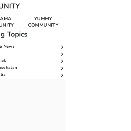
UNITY
MAMA
YUMMY
UNITY
COMMUNITY
ng Topics
a News
nak
esehatan
tis