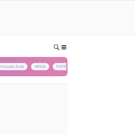
Penyakit Anak
MPASI
POPPAPA