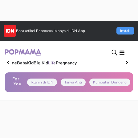
Baca artikel
Popmama
lainnya di IDN App
Install
Home
Baby
Kid
Big Kid
Life
Pregnancy
For
Iklanin di IDN
Tanya Ahli
Kumpulan Dongeng
You