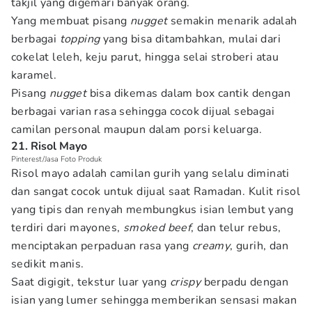
takjil yang digemari banyak orang.
Yang membuat pisang
nugget
semakin menarik adalah
berbagai
topping
yang bisa ditambahkan, mulai dari
cokelat leleh, keju parut, hingga selai stroberi atau
karamel.
Pisang
nugget
bisa dikemas dalam box cantik dengan
berbagai varian rasa sehingga cocok dijual sebagai
camilan personal maupun dalam porsi keluarga.
21. Risol Mayo
Pinterest/Jasa Foto Produk
Risol mayo adalah camilan gurih yang selalu diminati
dan sangat cocok untuk dijual saat Ramadan. Kulit risol
yang tipis dan renyah membungkus isian lembut yang
terdiri dari mayones,
smoked beef
, dan telur rebus,
menciptakan perpaduan rasa yang
creamy
, gurih, dan
sedikit manis.
Saat digigit, tekstur luar yang
crispy
berpadu dengan
isian yang lumer sehingga memberikan sensasi makan