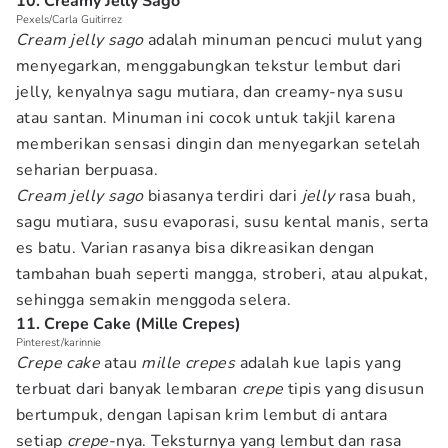
10. Creamy Jelly Sago
Pexels/Carla Guitirrez
Cream jelly sago
adalah minuman pencuci mulut yang
menyegarkan, menggabungkan tekstur lembut dari
jelly, kenyalnya sagu mutiara, dan creamy-nya susu
atau santan. Minuman ini cocok untuk takjil karena
memberikan sensasi dingin dan menyegarkan setelah
seharian berpuasa.
Cream jelly sago
biasanya terdiri dari
jelly
rasa buah,
sagu mutiara, susu evaporasi, susu kental manis, serta
es batu. Varian rasanya bisa dikreasikan dengan
tambahan buah seperti mangga, stroberi, atau alpukat,
sehingga semakin menggoda selera.
11. Crepe Cake (Mille Crepes)
Pinterest/karinnie
Crepe cake
atau
mille crepes
adalah kue lapis yang
terbuat dari banyak lembaran
crepe
tipis yang disusun
bertumpuk, dengan lapisan krim lembut di antara
setiap
crepe
-nya. Teksturnya yang lembut dan rasa