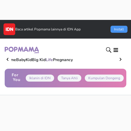
Baca artikel
Popmama
lainnya di IDN App
Install
Home
Baby
Kid
Big Kid
Life
Pregnancy
For
Iklanin di IDN
Tanya Ahli
Kumpulan Dongeng
You