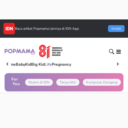
Baca artikel
Popmama
lainnya di IDN App
Install
Home
Baby
Kid
Big Kid
Life
Pregnancy
For
Iklanin di IDN
Tanya Ahli
Kumpulan Dongeng
You