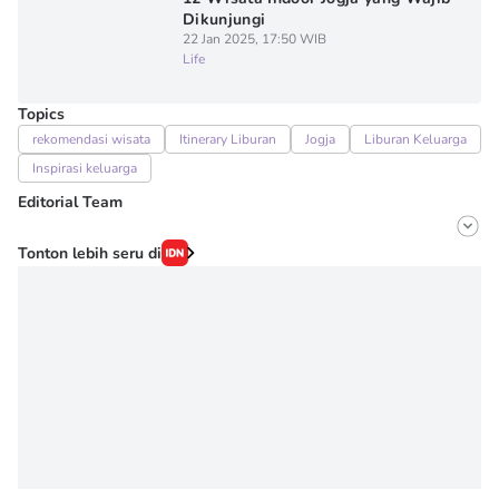
Dikunjungi
22 Jan 2025, 17:50 WIB
Life
Topics
rekomendasi wisata
Itinerary Liburan
Jogja
Liburan Keluarga
Inspirasi keluarga
Editorial Team
Editor
Tonton lebih seru di
Erick Akbar
Editor
Denisa Permataningtias