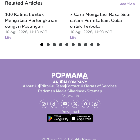
Related Articles
See More
100 Kalimat untuk
7 Cara Mengatasi Rasa Sepi
7 
Mengatasi Pertengkaran
dalam Pernikahan, Coba
ya
dengan Pasangan
untuk Terbuka
Ke
10 Agu 2026, 14:18 WIB
10 Agu 2026, 14:08 WIB
10
Life
Life
Lif
About Us
Editorial Team
Contact Us
Terms of Services
Pedoman Media Siber
Index
Sitemap
Follow Us
Download
© 2026 IDN. All Rights Reserved.