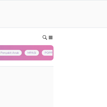
Penyakit Anak
MPASI
POPPAPA