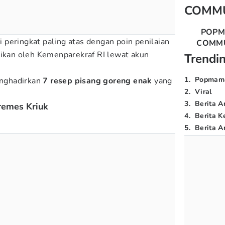
COMM
POP
peringkat paling atas dengan poin penilaian
COMM
aikan oleh Kemenparekraf RI lewat akun
Trendi
1
.
Popmam
ghadirkan
7 resep pisang goreng enak
yang
2
.
Viral
3
.
Berita A
remes Kriuk
4
.
Berita K
5
.
Berita Ar