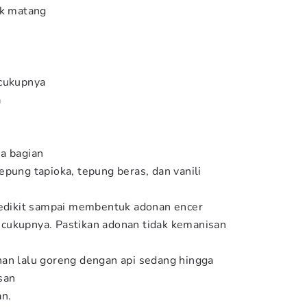
ok matang
ecukupnya
a
a bagian
epung tapioka, tepung beras, dan vanili
sedikit sampai membentuk adonan encer
cukupnya. Pastikan adonan tidak kemanisan
an lalu goreng dengan api sedang hingga
san
an.