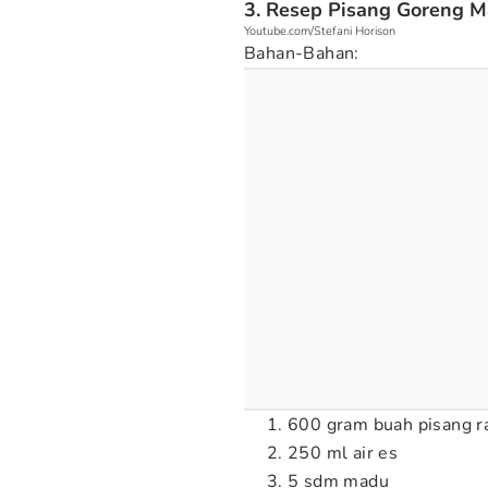
3. Resep Pisang Goreng 
Youtube.com/Stefani Horison
Bahan-Bahan:
600 gram buah pisang ra
250 ml air es
5 sdm madu