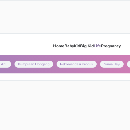
Home
Baby
Kid
Big Kid
Life
Pregnancy
 Ahli
Kumpulan Dongeng
Rekomendasi Produk
Nama Bayi