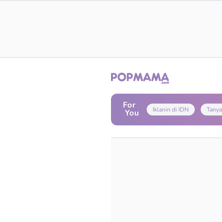
For
Iklanin di IDN
Tanya
You