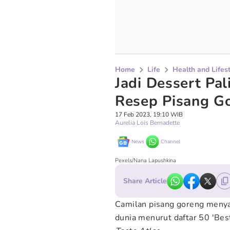
Home
Life
Health and Lifes
Jadi Dessert Pal
Resep Pisang G
17 Feb 2023, 19:10 WIB
Aurelia Lois Bernadette
News
Channel
Pexels/Nana Lapushkina
Share Article
Camilan pisang goreng menya
dunia menurut daftar 50 'Bes