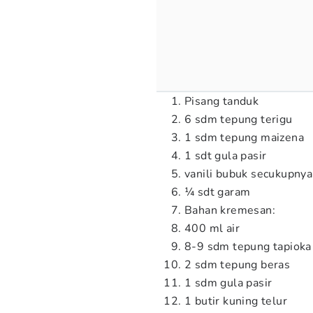
Pisang tanduk
6 sdm tepung terigu
1 sdm tepung maizena
1 sdt gula pasir
vanili bubuk secukupnya
¼ sdt garam
Bahan kremesan:
400 ml air
8-9 sdm tepung tapioka
2 sdm tepung beras
1 sdm gula pasir
1 butir kuning telur