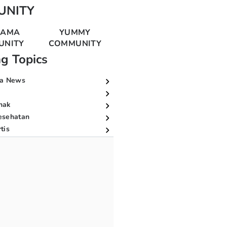
UNITY
MAMA
YUMMY
UNITY
COMMUNITY
ng Topics
a News
nak
esehatan
tis