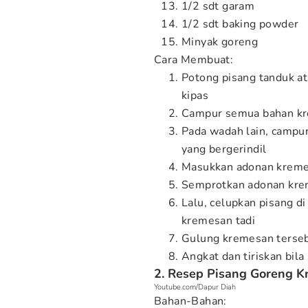
1/2 sdt garam
1/2 sdt baking powder
Minyak goreng
Cara Membuat:
Potong pisang tanduk at
kipas
Campur semua bahan kr
Pada wadah lain, campur
yang bergerindil
Masukkan adonan kremes
Semprotkan adonan krem
Lalu, celupkan pisang d
kremesan tadi
Gulung kremesan terse
Angkat dan tiriskan bil
2. Resep Pisang Goreng Kr
Youtube.com/Dapur Diah
Bahan-Bahan: