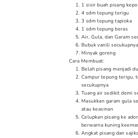
1 sisir buah pisang kep
4 sdm tepung terigu
3 sdm tepung tapioka
1 sdm tepung beras
Air, Gula, dan Garam s
Bubuk vanili secukupny
Minyak goreng
Cara Membuat:
Belah pisang menjadi du
Campur tepung terigu, t
secukupnya
Tuang air sedikit demi 
Masukkan garam gula se
atau keasinan
Celupkan pisang ke adon
berwarna kuning keema
Angkat pisang dan sajik