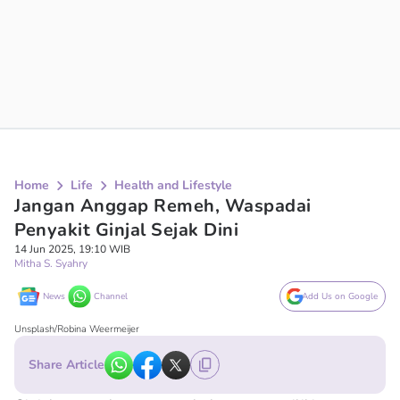
Home
Life
Health and Lifestyle
Jangan Anggap Remeh, Waspadai
Penyakit Ginjal Sejak Dini
14 Jun 2025, 19:10 WIB
Mitha S. Syahry
News
Channel
Add Us on Google
Unsplash/Robina Weermeijer
Share Article