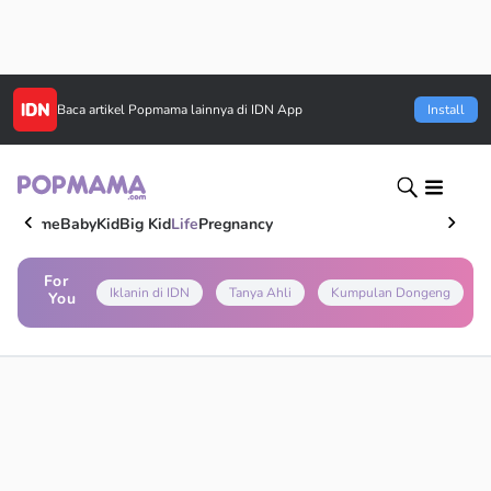
Baca artikel
Popmama
lainnya di IDN App
Install
Home
Baby
Kid
Big Kid
Life
Pregnancy
For
Iklanin di IDN
Tanya Ahli
Kumpulan Dongeng
You