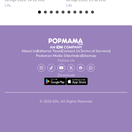
06 Agu 2026, 14:18 WIB
06 Agu 2026, 13:58 WIB
06
Life
Life
Lif
About Us
Editorial Team
Contact Us
Terms of Services
Pedoman Media Siber
Index
Sitemap
Follow Us
Download
© 2026 IDN. All Rights Reserved.