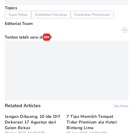
Topics
Gaya Hidup
Kesehatan Keluarga
Kesehatan Perempuan
Editorial Team
Editor
Tonton lebih seru di
Onic Metheany
Editor
Denisa Permataningtias
Related Articles
See More
Jangan Dibuang, 10 Ide DIY
7 Tips Memilih Tempat
6
Dekorasi 17 Agustus dari
Tidur Premium ala Hotel
Me
Galon Bekas
Bintang Lima
Pu