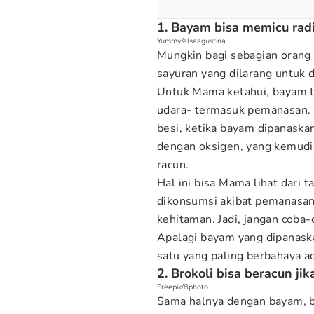
1. Bayam bisa memicu rad
Yummy/elsaagustina
Mungkin bagi sebagian orang
sayuran yang dilarang untuk
Untuk Mama ketahui, bayam t
udara- termasuk pemanasan.
besi, ketika bayam dipanaska
dengan oksigen, yang kemudi
racun.
Hal ini bisa Mama lihat dari 
dikonsumsi akibat pemanasan 
kehitaman. Jadi, jangan cob
Apalagi bayam yang dipanaska
satu yang paling berbahaya a
2. Brokoli bisa beracun ji
Freepik/8photo
Sama halnya dengan bayam, br