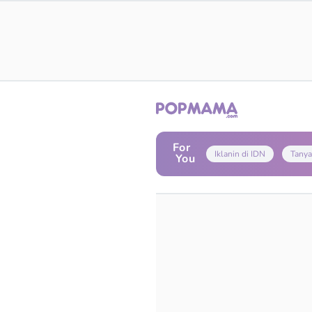
For
Iklanin di IDN
Tanya
You