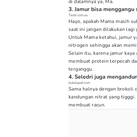
di dalamnya ya, Ma.
3. Jamur bisa menggangu 
Taste.com.au
Hayo, apakah Mama masih su
saat ini jangan dilakukan lag
Untuk Mama ketahui, jamur y
nitrogen sehingga akan memic
Selain itu, karena jamur kay
membuat protein terpecah d
terganggu.
4. Seledri juga mengandun
bukalapak.com
Sama halnya dengan brokoli d
kandungan nitrat yang tigggi
membuat racun.