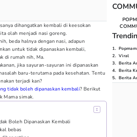
COMM
POP
sanya dihangatkan kembali di keesokan
COMM
kita olah menjadi nasi goreng.
Trendi
ih, beda halnya dengan nasi, adapun
1
.
Popmam
nkan untuk tidak dipanaskan kembali,
2
.
Viral
k di rumah nih, Ma.
3
.
Berita A
akanan, jika sayuran-sayuran ini dipanaskan
4
.
Berita K
masalah baru-terutama pada kesehatan. Tentu
5
.
Berita Ar
nakan terjadi kan?
ang tidak boleh dipanaskan kembali
? Berikut
k Mama simak.
dak Boleh Dipanaskan Kembali
kal bebas