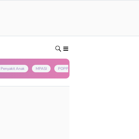
Penyakit Anak
MPASI
POPPAPA