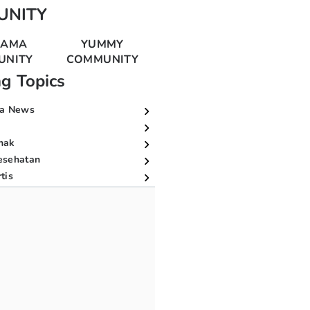
UNITY
MAMA
YUMMY
UNITY
COMMUNITY
ng Topics
a News
nak
esehatan
tis