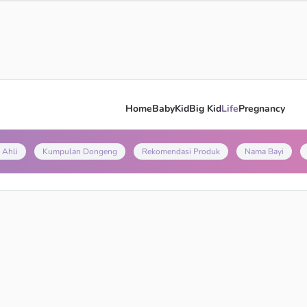
Home
Baby
Kid
Big Kid
Life
Pregnancy
 Ahli
Kumpulan Dongeng
Rekomendasi Produk
Nama Bayi