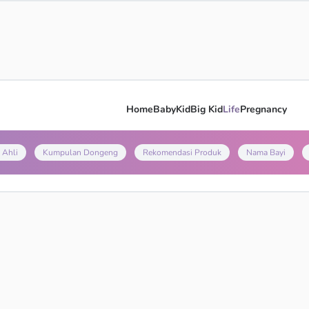
Home
Baby
Kid
Big Kid
Life
Pregnancy
 Ahli
Kumpulan Dongeng
Rekomendasi Produk
Nama Bayi