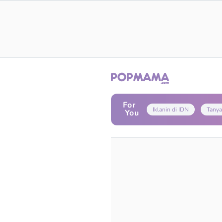
For
Iklanin di IDN
Tanya
You