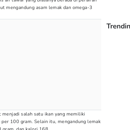
is air tawar yang biasanya berada di perairan
trout mengandung asam lemak dan omega-3
Trendin
t menjadi salah satu ikan yang memiliki
mg per 100 gram. Selain itu, mengandung lemak
8 gram, dan kalori 168.