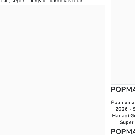
n, seperti penyakit kardiovaskular.
POPM
Popmama 
2026 - S
Hadapi G
Super 
POPM