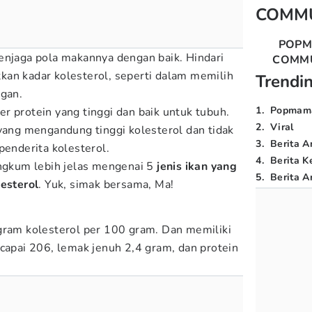
COMM
POP
enjaga pola makannya dengan baik. Hindari
COMM
an kadar kolesterol, seperti dalam memilih
Trendi
ngan.
1
.
Popmam
r protein yang tinggi dan baik untuk tubuh.
2
.
Viral
 yang mengandung tinggi kolesterol dan tidak
3
.
Berita A
penderita kolesterol.
4
.
Berita K
gkum lebih jelas mengenai 5
jenis ikan yang
5
.
Berita Ar
lesterol
. Yuk, simak bersama, Ma!
gram kolesterol per 100 gram. Dan memiliki
ncapai 206, lemak jenuh 2,4 gram, dan protein