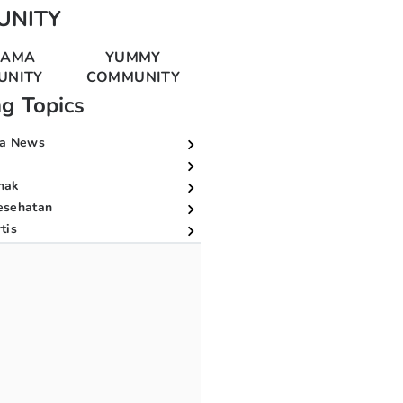
UNITY
MAMA
YUMMY
UNITY
COMMUNITY
ng Topics
a News
nak
esehatan
tis