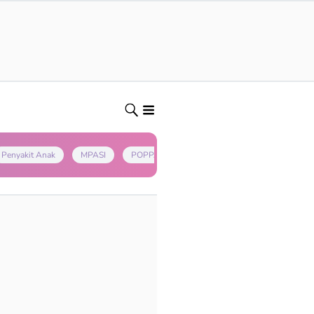
Penyakit Anak
MPASI
POPPAPA