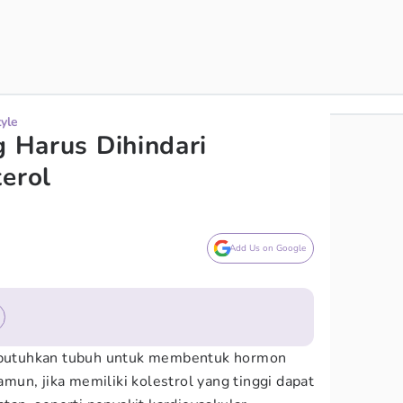
tyle
g Harus Dihindari
terol
Add Us on Google
dibutuhkan tubuh untuk membentuk hormon
un, jika memiliki kolestrol yang tinggi dapat