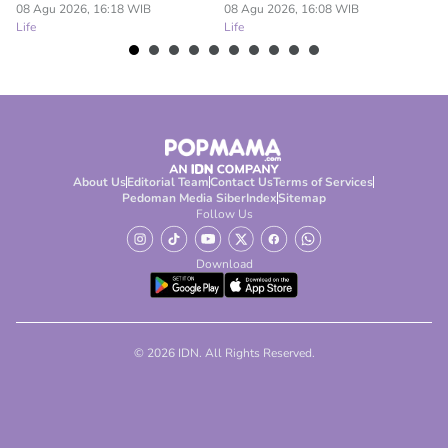
08 Agu 2026, 16:18 WIB
08 Agu 2026, 16:08 WIB
08
Life
Life
Lif
About Us
Editorial Team
Contact Us
Terms of Services
Pedoman Media Siber
Index
Sitemap
Follow Us
Download
© 2026 IDN. All Rights Reserved.