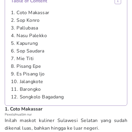
Table of Content
1. Coto Makassar
2. Sop Konro
3. Pallubasa
4. Nasu Palekko
5. Kapurung
6. Sop Saudara
7. Mie Titi
8. Pisang Epe
9. Es Pisang Ijo
10. Jalangkote
11. Barongko
12. Songkolo Bagadang
1. Coto Makassar
Pexels/muallim nur
Inilah maskot kuliner Sulawesi Selatan yang sudah
dikenal luas, bahkan hingga ke luar negeri.