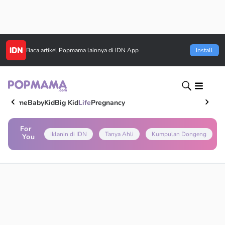
Baca artikel
Popmama
lainnya di IDN App
Install
Home
Baby
Kid
Big Kid
Life
Pregnancy
For
Iklanin di IDN
Tanya Ahli
Kumpulan Dongeng
You