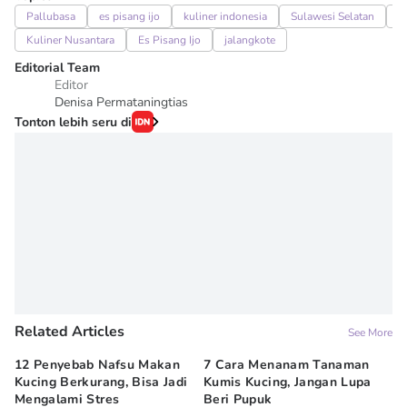
Pallubasa
es pisang ijo
kuliner indonesia
Sulawesi Selatan
m
Kuliner Nusantara
Es Pisang Ijo
jalangkote
Editorial Team
Editor
Denisa Permataningtias
Tonton lebih seru di
Related Articles
See More
12 Penyebab Nafsu Makan
7 Cara Menanam Tanaman
9 
Kucing Berkurang, Bisa Jadi
Kumis Kucing, Jangan Lupa
Ke
Mengalami Stres
Beri Pupuk
In