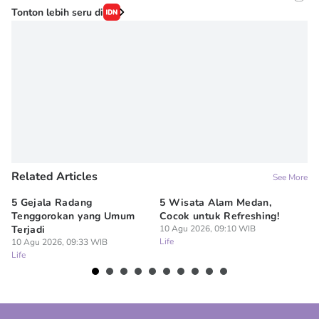
Editor
Tonton lebih seru di
Irma ediarti mardiyah
Editor
Dimas Prasetyo
Related Articles
See More
5 Gejala Radang
5 Wisata Alam Medan,
7 
Tenggorokan yang Umum
Cocok untuk Refreshing!
Pa
Terjadi
10 Agu 2026, 09:10 WIB
Te
Life
10 Agu 2026, 09:33 WIB
10
Life
Lif