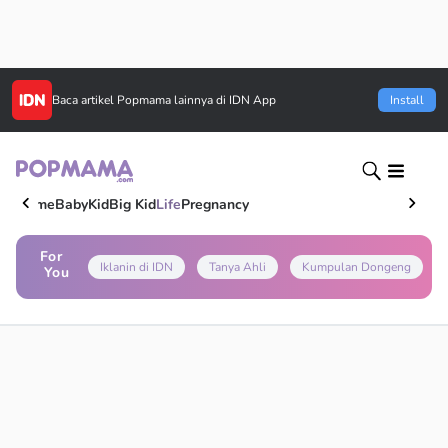
Baca artikel
Popmama
lainnya di IDN App
Install
Home
Baby
Kid
Big Kid
Life
Pregnancy
For
Iklanin di IDN
Tanya Ahli
Kumpulan Dongeng
You