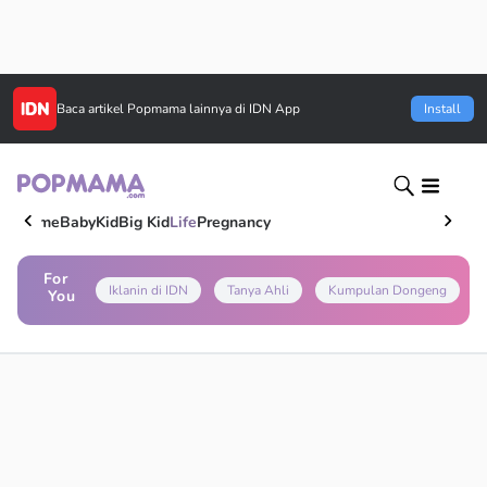
Baca artikel
Popmama
lainnya di IDN App
Install
Home
Baby
Kid
Big Kid
Life
Pregnancy
For
Iklanin di IDN
Tanya Ahli
Kumpulan Dongeng
You