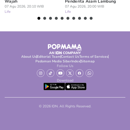
Wajah
Penderita Asam Lambung
07
Lif
07 Agu 2026, 20:10 WIB
07 Agu 2026, 20:00 WIB
Life
Life
About Us
Editorial Team
Contact Us
Terms of Services
Pedoman Media Siber
Index
Sitemap
Follow Us
Download
© 2026 IDN. All Rights Reserved.