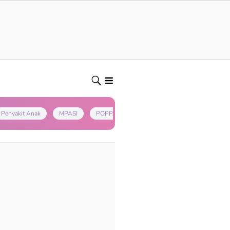
Penyakit Anak
MPASI
POPPAPA