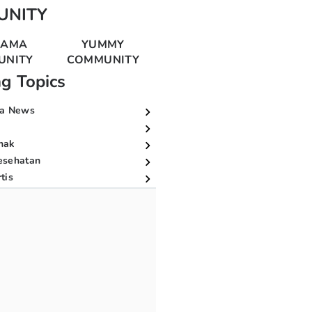
UNITY
MAMA
YUMMY
UNITY
COMMUNITY
ng Topics
a News
nak
esehatan
tis