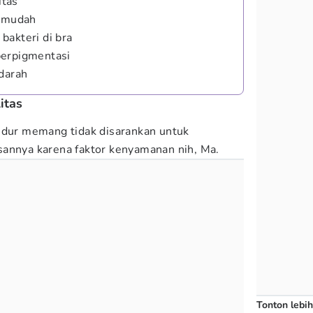
itas
n mudah
bakteri di bra
perpigmentasi
 darah
itas
idur memang tidak disarankan untuk
sannya karena faktor kenyamanan nih, Ma.
Tonton lebih