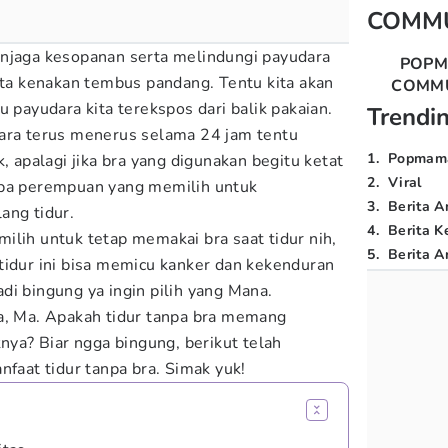
COMM
enjaga kesopanan serta melindungi payudara
POP
kita kenakan tembus pandang. Tentu kita akan
COMM
u payudara kita terekspos dari balik pakaian.
Trendi
cara terus menerus selama 24 jam tentu
1
.
Popmam
palagi jika bra yang digunakan begitu ketat
2
.
Viral
apa perempuan yang memilih untuk
3
.
Berita A
ang tidur.
4
.
Berita K
ilih untuk tetap memakai bra saat tidur nih,
5
.
Berita Ar
tidur ini bisa memicu kanker dan kekenduran
di bingung ya ingin pilih yang Mana.
a, Ma. Apakah tidur tanpa bra memang
knya? Biar ngga bingung, berikut telah
faat tidur tanpa bra. Simak yuk!