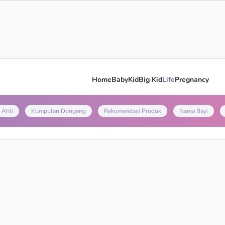
Home
Baby
Kid
Big Kid
Life
Pregnancy
 Ahli
Kumpulan Dongeng
Rekomendasi Produk
Nama Bayi