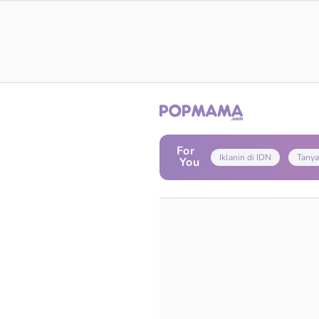
For
Iklanin di IDN
Tanya
You