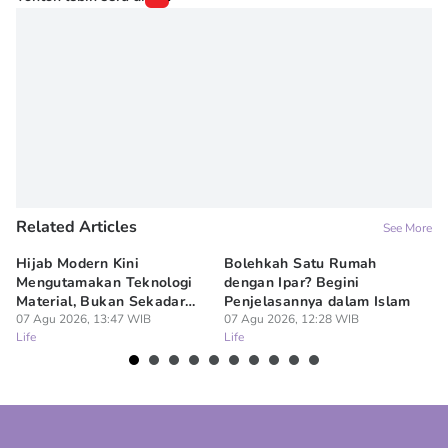
Related Articles
See More
Hijab Modern Kini
Bolehkah Satu Rumah
3
Mengutamakan Teknologi
dengan Ipar? Begini
17
Material, Bukan Sekadar
Penjelasannya dalam Islam
07
Lif
Model
07 Agu 2026, 13:47 WIB
07 Agu 2026, 12:28 WIB
Life
Life