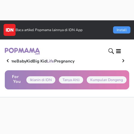
Baca artikel
Popmama
lainnya di IDN App
Install
Home
Baby
Kid
Big Kid
Life
Pregnancy
For
Iklanin di IDN
Tanya Ahli
Kumpulan Dongeng
You