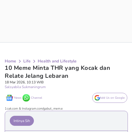
Home
Life
Health and Lifestyle
10 Meme Minta THR yang Kocak dan
Relate Jelang Lebaran
18 Mar 2026, 10:13 WIB
Salsyabila Sukmaningrum
News
Channel
Add Us on Google
1cak.com & Instagram.com/gabut_mem.e
Intinya Sih