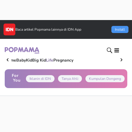
Baca artikel
Popmama
lainnya di IDN App
Install
Home
Baby
Kid
Big Kid
Life
Pregnancy
For
Iklanin di IDN
Tanya Ahli
Kumpulan Dongeng
You