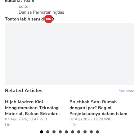
Editorial Team
Editor
Denisa Permataningtias
Tonton lebih seru di
Related Articles
See More
Hijab Modern Kini
Bolehkah Satu Rumah
3
Mengutamakan Teknologi
dengan Ipar? Begini
17
Material, Bukan Sekadar
Penjelasannya dalam Islam
07
Lif
Model
07 Agu 2026, 13:47 WIB
07 Agu 2026, 12:28 WIB
Life
Life