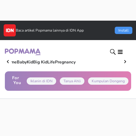
Baca artikel
Popmama
lainnya di IDN App
Install
Home
Baby
Kid
Big Kid
Life
Pregnancy
For
Iklanin di IDN
Tanya Ahli
Kumpulan Dongeng
You