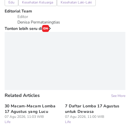
Edu
Kesehatan Keluarga
Kesehatan Laki-Laki
Editorial Team
Editor
Denisa Permataningtias
Tonton lebih seru di
Related Articles
See More
30 Macam-Macam Lomba
7 Daftar Lomba 17 Agustus
7 
17 Agustus yang Lucu
untuk Dewasa
Mi
07 Agu 2026, 11:03 WIB
07 Agu 2026, 11:00 WIB
Sa
Life
Life
07
Lif