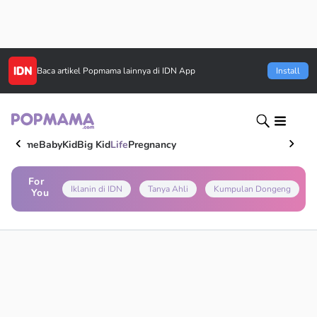
Baca artikel
Popmama
lainnya di IDN App
Install
Home
Baby
Kid
Big Kid
Life
Pregnancy
For
Iklanin di IDN
Tanya Ahli
Kumpulan Dongeng
You