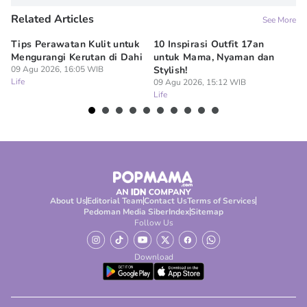
Related Articles
See More
Tips Perawatan Kulit untuk
10 Inspirasi Outfit 17an
15
Mengurangi Kerutan di Dahi
untuk Mama, Nyaman dan
Si
09 Agu 2026, 16:05 WIB
Stylish!
09
Life
Lif
09 Agu 2026, 15:12 WIB
Life
About Us
Editorial Team
Contact Us
Terms of Services
Pedoman Media Siber
Index
Sitemap
Follow Us
Download