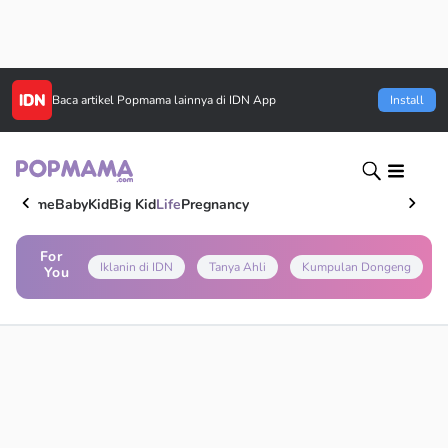
Baca artikel
Popmama
lainnya di IDN App
Install
Home
Baby
Kid
Big Kid
Life
Pregnancy
For
Iklanin di IDN
Tanya Ahli
Kumpulan Dongeng
You