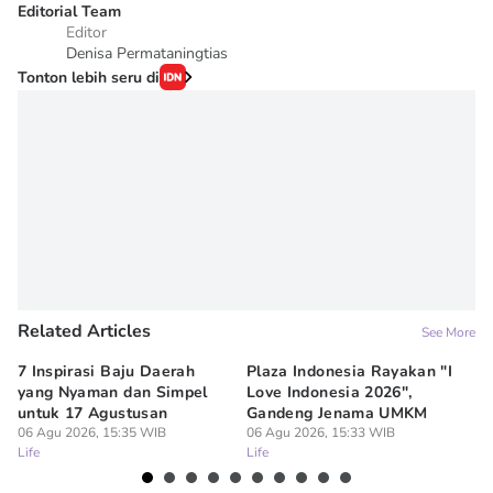
Editorial Team
Editor
Denisa Permataningtias
Tonton lebih seru di
Related Articles
See More
7 Inspirasi Baju Daerah
Plaza Indonesia Rayakan "I
7 
yang Nyaman dan Simpel
Love Indonesia 2026",
un
untuk 17 Agustusan
Gandeng Jenama UMKM
06
Lif
06 Agu 2026, 15:35 WIB
06 Agu 2026, 15:33 WIB
Life
Life