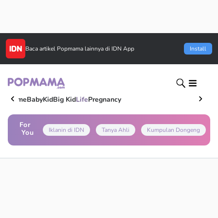
Baca artikel
Popmama
lainnya di IDN App
Install
Home
Baby
Kid
Big Kid
Life
Pregnancy
For
Iklanin di IDN
Tanya Ahli
Kumpulan Dongeng
You