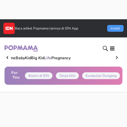
Baca artikel
Popmama
lainnya di IDN App
Install
Home
Baby
Kid
Big Kid
Life
Pregnancy
For
Iklanin di IDN
Tanya Ahli
Kumpulan Dongeng
You