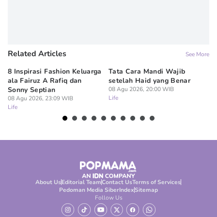
Related Articles
See More
8 Inspirasi Fashion Keluarga
Tata Cara Mandi Wajib
5 
ala Fairuz A Rafiq dan
setelah Haid yang Benar
Le
Sonny Septian
08 Agu 2026, 20:00 WIB
s
Life
08 Agu 2026, 23:09 WIB
08
Life
Lif
About Us
Editorial Team
Contact Us
Terms of Services
Pedoman Media Siber
Index
Sitemap
Follow Us