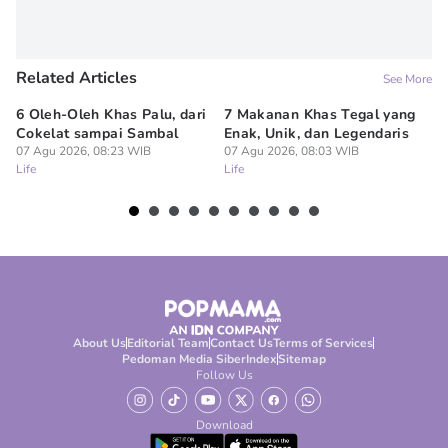
Related Articles
See More
6 Oleh-Oleh Khas Palu, dari
7 Makanan Khas Tegal yang
Id
Cokelat sampai Sambal
Enak, Unik, dan Legendaris
u
07 Agu 2026, 08:23 WIB
07 Agu 2026, 08:03 WIB
Th
Life
Life
07
Lif
About Us
Editorial Team
Contact Us
Terms of Services
Pedoman Media Siber
Index
Sitemap
Follow Us
Download