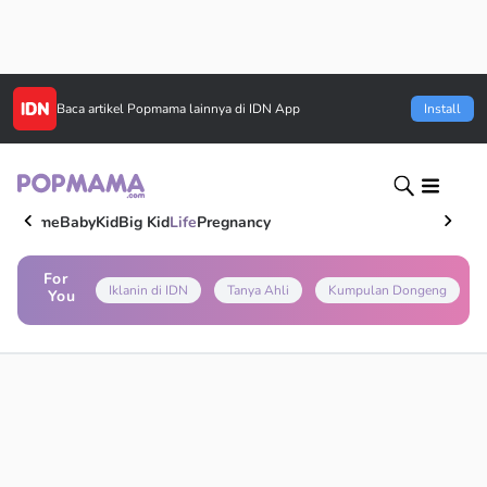
Baca artikel
Popmama
lainnya di IDN App
Install
Home
Baby
Kid
Big Kid
Life
Pregnancy
For
Iklanin di IDN
Tanya Ahli
Kumpulan Dongeng
You