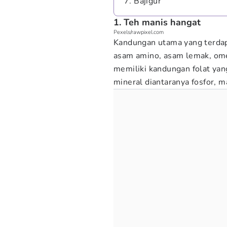
7. Bajigur
1. Teh manis hangat
Pexels/rawpixel.com
Kandungan utama yang terdapa
asam amino, asam lemak, ome
memiliki kandungan folat yan
mineral diantaranya fosfor, 