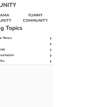
UNITY
MAMA
YUMMY
UNITY
COMMUNITY
ng Topics
a News
nak
esehatan
tis