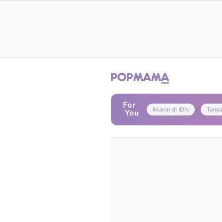
For
Iklanin di IDN
Tanya
You