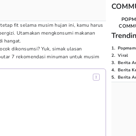
COMM
POP
tetap fit selama musim hujan ini, kamu harus
COMM
bergizi. Utamakan mengkonsumi makanan
Trendi
i hangat.
1
.
Popmam
ocok dikonsumsi? Yuk, simak ulasan
2
.
Viral
seputar 7 rekomendasi minuman untuk musim
3
.
Berita A
4
.
Berita K
5
.
Berita Ar