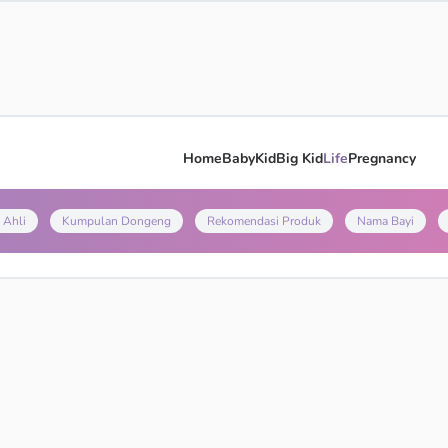
Home
Baby
Kid
Big Kid
Life
Pregnancy
 Ahli
Kumpulan Dongeng
Rekomendasi Produk
Nama Bayi