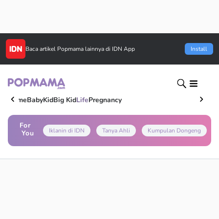
Baca artikel
Popmama
lainnya di IDN App
Install
Home
Baby
Kid
Big Kid
Life
Pregnancy
For
Iklanin di IDN
Tanya Ahli
Kumpulan Dongeng
You