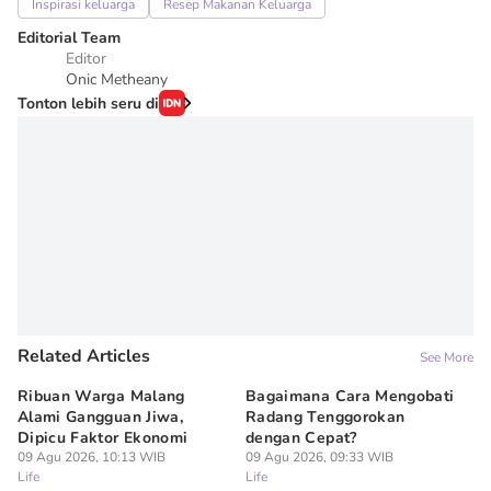
Inspirasi keluarga
Resep Makanan Keluarga
Editorial Team
Editor
Onic Metheany
Tonton lebih seru di
Related Articles
See More
Ribuan Warga Malang
Bagaimana Cara Mengobati
5 
Alami Gangguan Jiwa,
Radang Tenggorokan
Te
Dipicu Faktor Ekonomi
dengan Cepat?
09
Lif
09 Agu 2026, 10:13 WIB
09 Agu 2026, 09:33 WIB
Life
Life