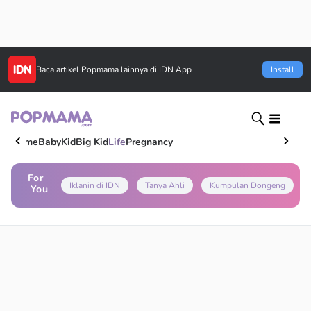
Baca artikel
Popmama
lainnya di IDN App
Install
Home
Baby
Kid
Big Kid
Life
Pregnancy
For
Iklanin di IDN
Tanya Ahli
Kumpulan Dongeng
You