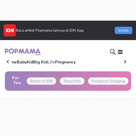
Baca artikel
Popmama
lainnya di IDN App
Install
Home
Baby
Kid
Big Kid
Life
Pregnancy
For
Iklanin di IDN
Tanya Ahli
Kumpulan Dongeng
You