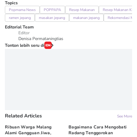
Topics
Popmama News
POPPAPA
Resep Makanan
Resep Makanan Kelu
ramen jepang
masakan jepang
makanan jepang
Rekomendasi Ma
Editorial Team
Editor
Denisa Permataningtias
Tonton lebih seru di
Related Articles
See More
Ribuan Warga Malang
Bagaimana Cara Mengobati
5 
Alami Gangguan Jiwa,
Radang Tenggorokan
Te