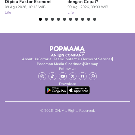
Dipicu Faktor Ekonomi
dengan Cepat?
09
Lif
09 Agu 2026, 10:13 WIB
09 Agu 2026, 09:33 WIB
Life
Life
About Us
Editorial Team
Contact Us
Terms of Services
Pedoman Media Siber
Index
Sitemap
Follow Us
Download
© 2026 IDN. All Rights Reserved.