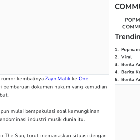
COMM
POP
COMM
Trendi
1
.
Popmam
2
.
Viral
3
.
Berita A
4
.
Berita K
h rumor kembalinya
Zayn Malik
ke
One
5
.
Berita Ar
ri pembaruan dokumen hukum yang kemudian
but.
 pun mulai berspekulasi soal kemungkinan
ndominasi industri musik dunia itu.
n The Sun, turut memanaskan situasi dengan