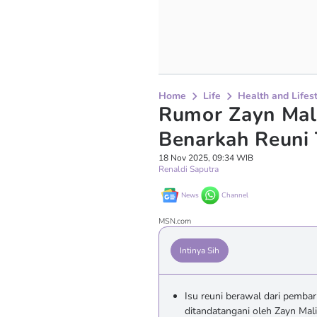
Home
Life
Health and Lifes
Rumor Zayn Mali
Benarkah Reuni 
18 Nov 2025, 09:34 WIB
Renaldi Saputra
News
Channel
MSN.com
Intinya Sih
Isu reuni berawal dari pemb
ditandatangani oleh Zayn Mali