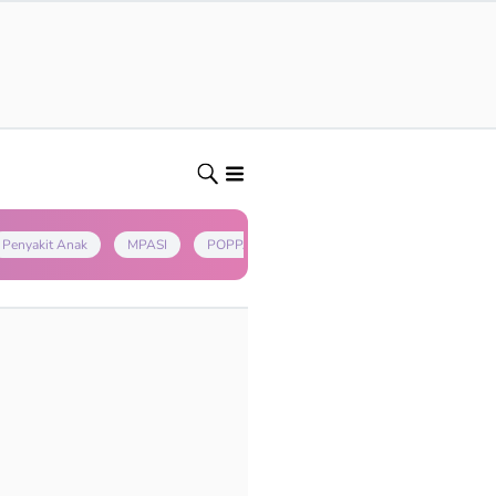
Penyakit Anak
MPASI
POPPAPA