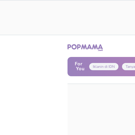
For
Iklanin di IDN
Tanya
You