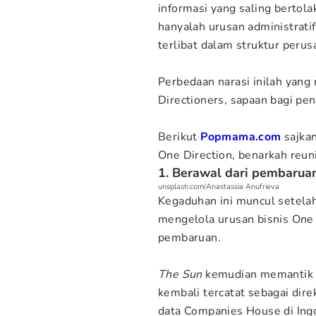
informasi yang saling bertola
hanyalah urusan administrati
terlibat dalam struktur perus
Perbedaan narasi inilah yang
Directioners, sapaan bagi pe
Berikut
Popmama.com
sajkan
One Direction, benarkah reun
1. Berawal dari pembaru
unsplash.com/Anastassia Anufrieva
Kegaduhan ini muncul setela
mengelola urusan bisnis One
pembaruan.
The Sun
kemudian memantik 
kembali tercatat sebagai dir
data Companies House di Ingg