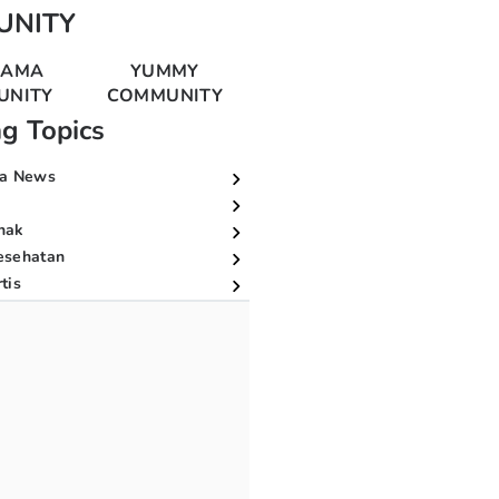
UNITY
MAMA
YUMMY
UNITY
COMMUNITY
ng Topics
a News
nak
esehatan
tis