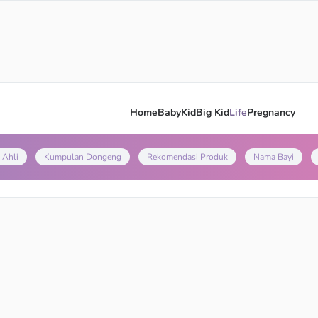
Home
Baby
Kid
Big Kid
Life
Pregnancy
 Ahli
Kumpulan Dongeng
Rekomendasi Produk
Nama Bayi