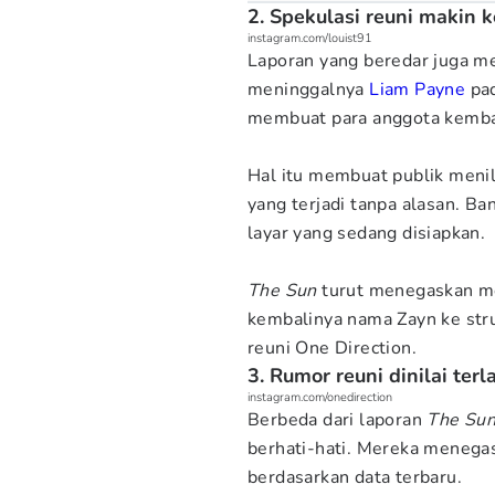
2. Spekulasi reuni makin 
instagram.com/louist91
Laporan yang beredar juga m
meninggalnya
Liam Payne
pad
membuat para anggota kembal
Hal itu membuat publik menil
yang terjadi tanpa alasan. B
layar yang sedang disiapkan.
The Sun
turut menegaskan m
kembalinya nama Zayn ke str
reuni One Direction.
3. Rumor reuni dinilai ter
instagram.com/onedirection
Berbeda dari laporan
The Su
berhati-hati. Mereka menegas
berdasarkan data terbaru.