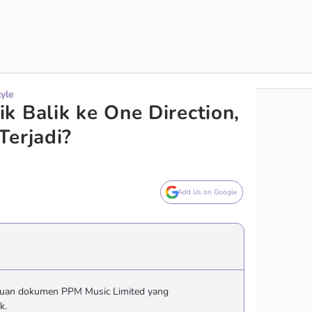
tyle
k Balik ke One Direction,
Terjadi?
Add Us on Google
aruan dokumen PPM Music Limited yang
k.