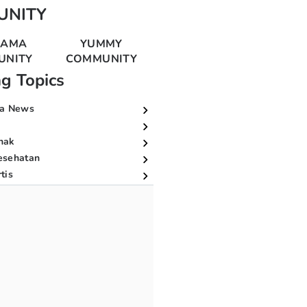
UNITY
MAMA
YUMMY
UNITY
COMMUNITY
ng Topics
a News
nak
esehatan
tis