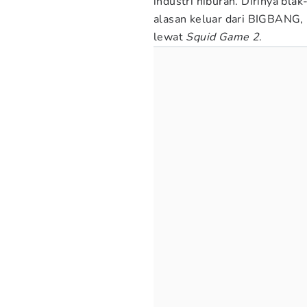
industri hiburan. Dirinya bla
alasan keluar dari BIGBANG,
lewat
Squid Game 2
.