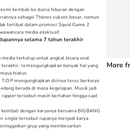
 resmi kembali ke dunia hiburan dengan
Perannya sebagai Thanos sukses besar, namun
idak terlibat dalam promosi Squid Game 2
wawancara media eksklusif.
idupannya selama 7 tahun terakhir
media tertutup untuk angkat bicara soal
More f
 terakhir. Ia mengungkapkan banyak hal yang
 masa hiatus.
, T.O.P mengungkapkan dirinya terus berkarya
sedang berada di masa kegelapan. Musik jadi
a
rapper
tersebut masih bertahan hingga saat
at kembali dengan karyanya bersama BIGBANG
un
single
tersebut rupanya menjadi karya
meninggalkan grup yang membesarkan