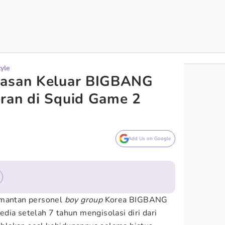
tyle
lasan Keluar BIGBANG
ran di Squid Game 2
Add Us on Google
 mantan personel
boy group
Korea BIGBANG
dia setelah 7 tahun mengisolasi diri dari