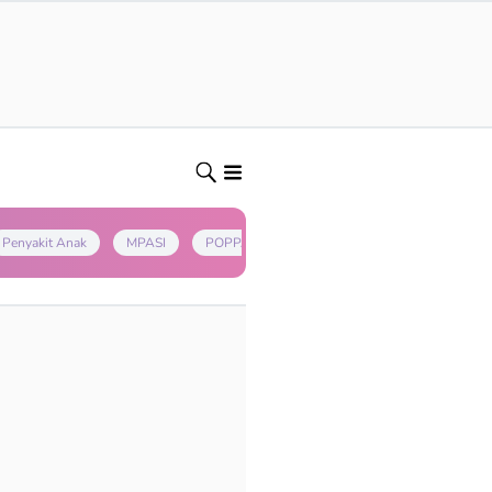
Penyakit Anak
MPASI
POPPAPA