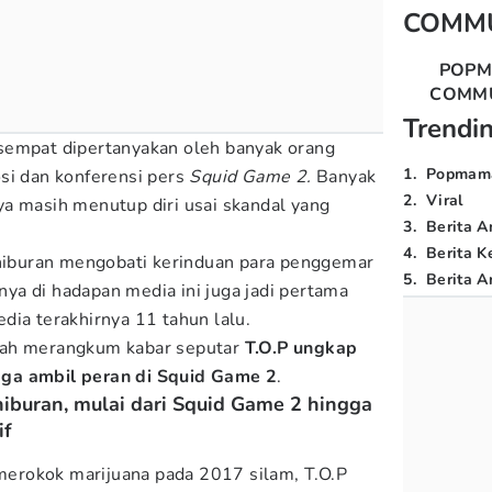
COMM
POP
COMM
Trendi
sempat dipertanyakan oleh banyak orang
1
.
Popmam
si dan konferensi pers
Squid Game 2.
Banyak
2
.
Viral
a masih menutup diri usai skandal yang
3
.
Berita A
4
.
Berita K
 hiburan mengobati kerinduan para penggemar
5
.
Berita Ar
a di hadapan media ini juga jadi pertama
dia terakhirnya 11 tahun lalu.
ah merangkum kabar seputar
T.O.P ungkap
ga ambil peran di Squid Game 2
.
 hiburan, mulai dari Squid Game 2 hingga
if
 merokok marijuana pada 2017 silam, T.O.P