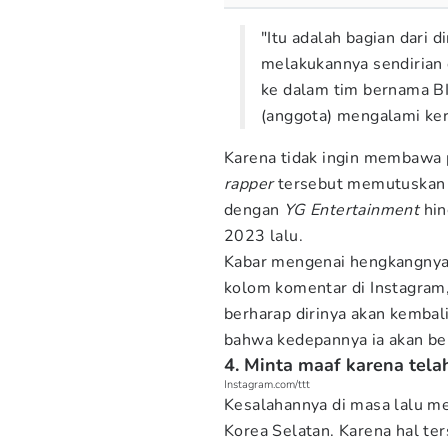
"Itu adalah bagian dari 
melakukannya sendirian d
ke dalam tim bernama 
(anggota) mengalami keru
Karena tidak ingin membawa
rapper
tersebut memutuskan 
dengan
YG
Entertainment
hin
2023 lalu.
Kabar mengenai hengkangnya T
kolom komentar di Instagram
berharap dirinya akan kemba
bahwa kedepannya ia akan be
4. Minta maaf karena tela
Instagram.com/ttt
Kesalahannya di masa lalu m
Korea Selatan. Karena hal t