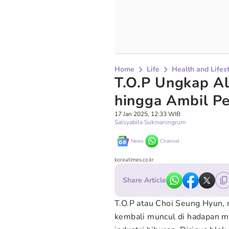
Home
Life
Health and Lifes
T.O.P Ungkap A
hingga Ambil Pe
17 Jan 2025, 12:33 WIB
Salsyabila Sukmaningrum
News
Channel
koreatimes.co.kr
Share Article
T.O.P atau Choi Seung Hyun,
kembali muncul di hadapan me