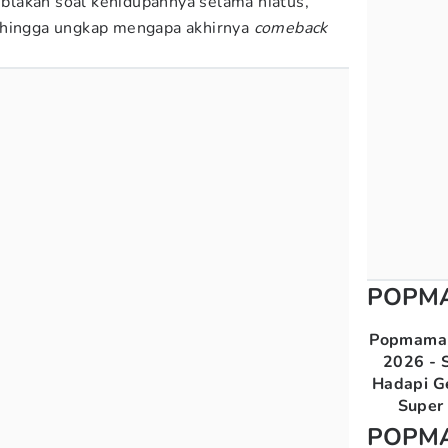
k-blakan soal kehidupannya selama hiatus,
 hingga ungkap mengapa akhirnya
comeback
POPM
Popmama 
2026 - S
Hadapi G
Super 
POPM