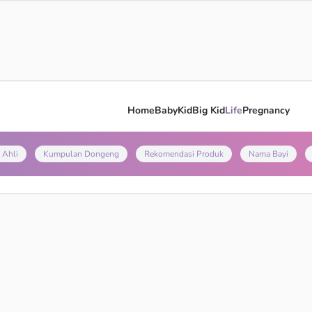
Home
Baby
Kid
Big Kid
Life
Pregnancy
 Ahli
Kumpulan Dongeng
Rekomendasi Produk
Nama Bayi