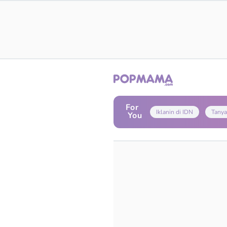
For
Iklanin di IDN
Tanya
You