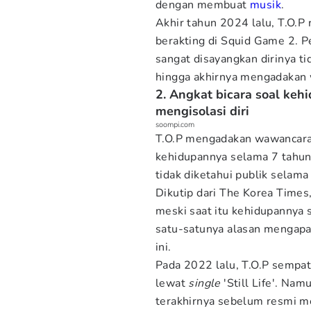
dengan membuat
musik
.
Akhir tahun 2024 lalu, T.O.P
berakting di Squid Game 2. 
sangat disayangkan dirinya t
hingga akhirnya mengadakan 
2. Angkat bicara soal keh
mengisolasi diri
soompi.com
T.O.P mengadakan wawancara 
kehidupannya selama 7 tahun
tidak diketahui publik selama
Dikutip dari The Korea Times
meski saat itu kehidupannya 
satu-satunya alasan mengap
ini.
Pada 2022 lalu, T.O.P semp
lewat
single
'Still Life'. Nam
terakhirnya sebelum resmi 