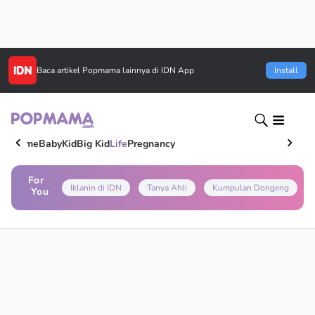
Baca artikel
Popmama
lainnya di IDN App
Install
Home
Baby
Kid
Big Kid
Life
Pregnancy
For
Iklanin di IDN
Tanya Ahli
Kumpulan Dongeng
You