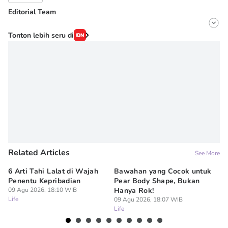
Editorial Team
Editor
Tonton lebih seru di
Erick Akbar
Editor
Denisa Permataningtias
Related Articles
See More
6 Arti Tahi Lalat di Wajah
Bawahan yang Cocok untuk
Ti
Penentu Kepribadian
Pear Body Shape, Bukan
Me
09 Agu 2026, 18:10 WIB
Hanya Rok!
09
Life
Lif
09 Agu 2026, 18:07 WIB
Life