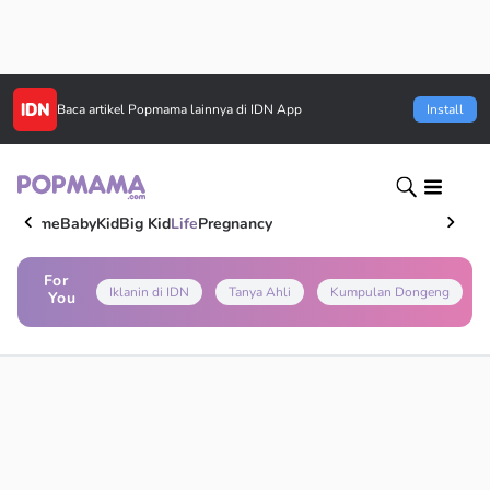
Baca artikel
Popmama
lainnya di IDN App
Install
Home
Baby
Kid
Big Kid
Life
Pregnancy
For
Iklanin di IDN
Tanya Ahli
Kumpulan Dongeng
You