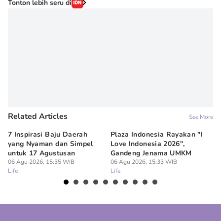
Tonton lebih seru di
Related Articles
See More
7 Inspirasi Baju Daerah
Plaza Indonesia Rayakan "I
7 
yang Nyaman dan Simpel
Love Indonesia 2026",
un
untuk 17 Agustusan
Gandeng Jenama UMKM
06
Lif
06 Agu 2026, 15:35 WIB
06 Agu 2026, 15:33 WIB
Life
Life