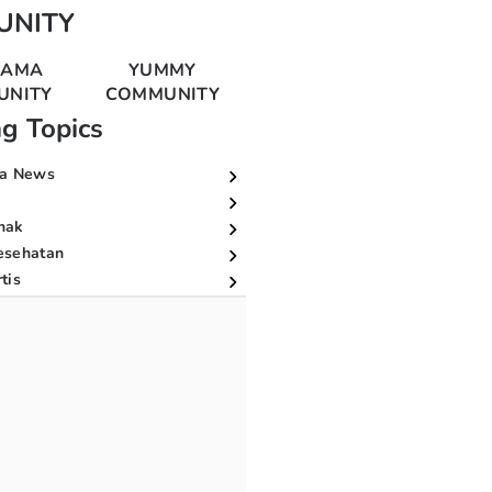
UNITY
MAMA
YUMMY
UNITY
COMMUNITY
ng Topics
a News
nak
esehatan
tis