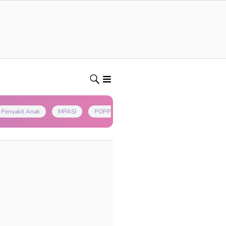
Penyakit Anak
MPASI
POPPAPA