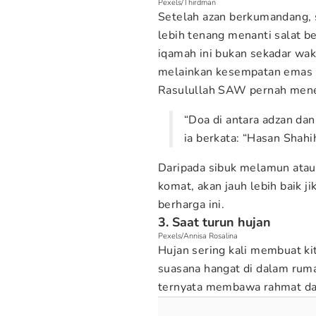
Pexels/Thirdman
Setelah azan berkumandang, 
lebih tenang menanti salat be
iqamah ini bukan sekadar wak
melainkan kesempatan emas 
Rasulullah SAW pernah mene
“Doa di antara adzan dan
ia berkata: “Hasan Shahi
Daripada sibuk melamun atau
komat, akan jauh lebih baik
berharga ini.
3. Saat turun hujan
Pexels/Annisa Rosalina
Hujan sering kali membuat ki
suasana hangat di dalam ruma
ternyata membawa rahmat da