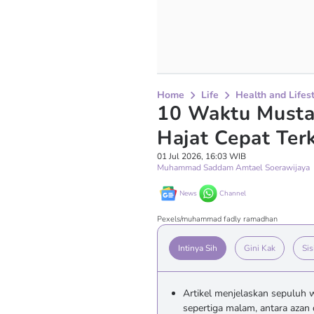
Home
Life
Health and Lifes
10 Waktu Musta
Hajat Cepat Ter
01 Jul 2026, 16:03 WIB
Muhammad Saddam Amtael Soerawijaya
News
Channel
Pexels/muhammad fadly ramadhan
Intinya Sih
Gini Kak
Sis
Artikel menjelaskan sepuluh 
sepertiga malam, antara azan 