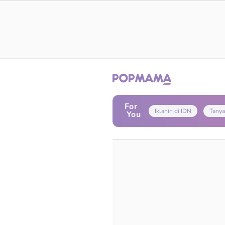
For
Iklanin di IDN
Tanya
You