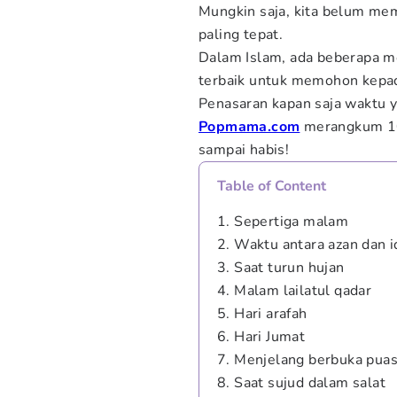
Mungkin saja, kita belum me
paling tepat.
Dalam Islam, ada beberapa m
terbaik untuk memohon kepa
Penasaran kapan saja waktu 
Popmama.com
merangkum 10 
sampai habis!
Table of Content
1. Sepertiga malam
2. Waktu antara azan dan 
3. Saat turun hujan
4. Malam lailatul qadar
5. Hari arafah
6. Hari Jumat
7. Menjelang berbuka pua
8. Saat sujud dalam salat