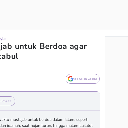
tyle
jab untuk Berdoa agar
kabul
Add Us on Google
i Positif
waktu mustajab untuk berdoa dalam Islam, seperti
dan iqamah, saat hujan turun, hingga malam Lailatul