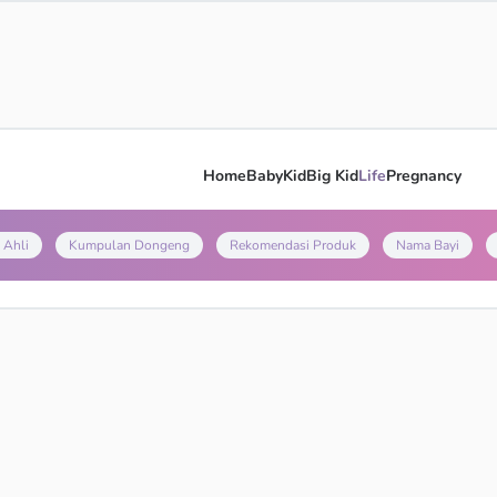
Home
Baby
Kid
Big Kid
Life
Pregnancy
 Ahli
Kumpulan Dongeng
Rekomendasi Produk
Nama Bayi