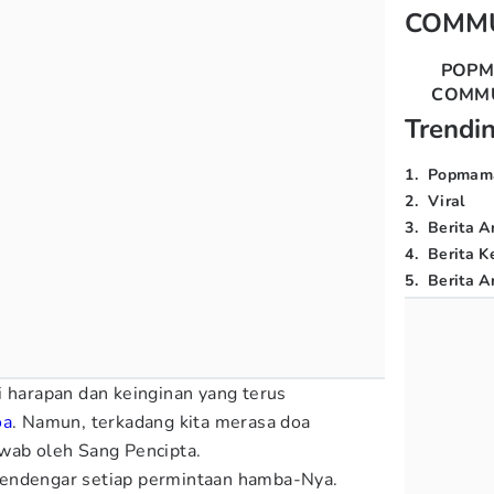
COMM
POP
COMM
Trendi
1
.
Popmam
2
.
Viral
3
.
Berita A
4
.
Berita K
5
.
Berita Ar
i harapan dan keinginan yang terus
oa
. Namun, terkadang kita merasa doa
awab oleh Sang Pencipta.
endengar setiap permintaan hamba-Nya.