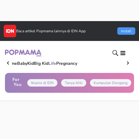
Baca artikel
Popmama
lainnya di IDN App
Install
Home
Baby
Kid
Big Kid
Life
Pregnancy
For
Iklanin di IDN
Tanya Ahli
Kumpulan Dongeng
You