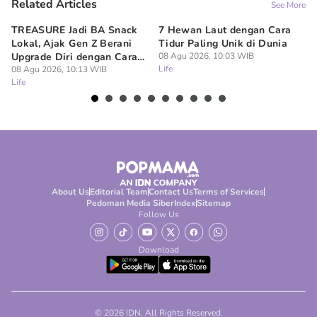
Related Articles
See More
TREASURE Jadi BA Snack
7 Hewan Laut dengan Cara
In
Lokal, Ajak Gen Z Berani
Tidur Paling Unik di Dunia
No
Upgrade Diri dengan Cara
08 Agu 2026, 10:03 WIB
Ci
Life
Sendiri
08 Agu 2026, 10:13 WIB
08
Life
Lif
About Us
Editorial Team
Contact Us
Terms of Services
Pedoman Media Siber
Index
Sitemap
Follow Us
Download
© 2026 IDN. All Rights Reserved.