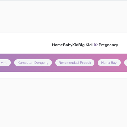
Home
Baby
Kid
Big Kid
Life
Pregnancy
 Ahli
Kumpulan Dongeng
Rekomendasi Produk
Nama Bayi