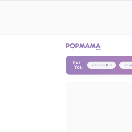
For
Iklanin di IDN
Tanya
You