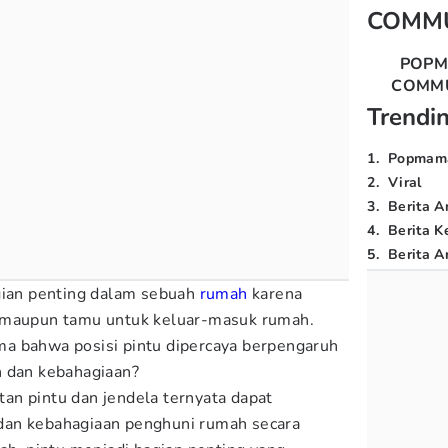
COMM
POP
COMM
Trendi
1
.
Popmam
2
.
Viral
3
.
Berita A
4
.
Berita K
5
.
Berita Ar
gian penting dalam sebuah
rumah
karena
 maupun tamu untuk keluar-masuk rumah.
a bahwa posisi pintu dipercaya berpengaruh
n dan kebahagiaan?
an pintu dan jendela ternyata dapat
dan kebahagiaan penghuni rumah secara