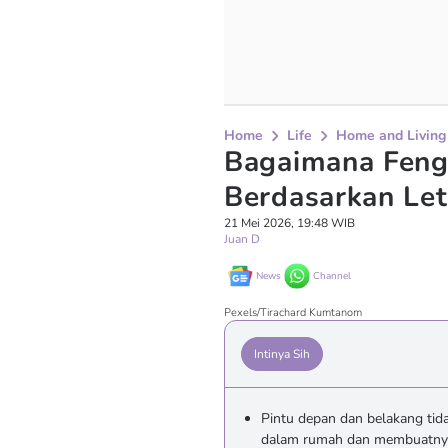
Home
Life
Home and Living
Bagaimana Feng
Berdasarkan Let
21 Mei 2026, 19:48 WIB
Juan D
News
Channel
Pexels/Tirachard Kumtanom
Intinya Sih
Pintu depan dan belakang tida
dalam rumah dan membuatnya t