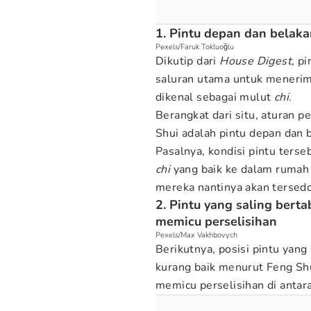
1. Pintu depan dan belaka
Pexels/Faruk Tokluoğlu
Dikutip dari
House Digest
, p
saluran utama untuk meneri
dikenal sebagai mulut
chi
.
Berangkat dari situ, aturan 
Shui adalah pintu depan dan b
Pasalnya, kondisi pintu te
chi
yang baik ke dalam rumah u
mereka nantinya akan tersedo
2. Pintu yang saling bert
memicu perselisihan
Pexels/Max Vakhbovych
Berikutnya, posisi pintu yang
kurang baik menurut Feng Shui
memicu perselisihan di antar