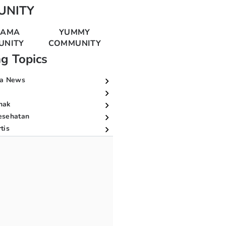
UNITY
MAMA
YUMMY
UNITY
COMMUNITY
ng Topics
a News
nak
esehatan
tis