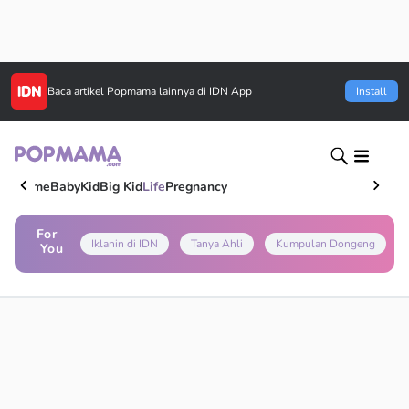
Baca artikel
Popmama
lainnya di IDN App
Install
Home
Baby
Kid
Big Kid
Life
Pregnancy
For
Iklanin di IDN
Tanya Ahli
Kumpulan Dongeng
You