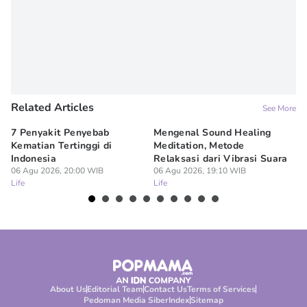
Related Articles
See More
7 Penyakit Penyebab
Mengenal Sound Healing
8 
Kematian Tertinggi di
Meditation, Metode
al
Indonesia
Relaksasi dari Vibrasi Suara
Bi
06 Agu 2026, 20:00 WIB
06 Agu 2026, 19:10 WIB
06
Life
Life
Lif
About Us
Editorial Team
Contact Us
Terms of Services
Pedoman Media Siber
Index
Sitemap