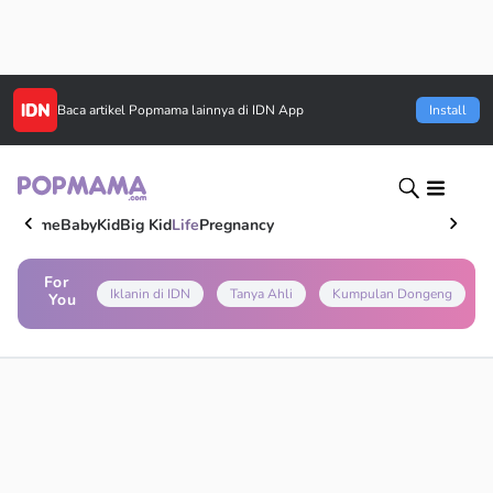
Baca artikel
Popmama
lainnya di IDN App
Install
Home
Baby
Kid
Big Kid
Life
Pregnancy
For
Iklanin di IDN
Tanya Ahli
Kumpulan Dongeng
You