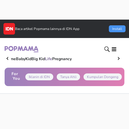
Baca artikel
Popmama
lainnya di IDN App
Install
Home
Baby
Kid
Big Kid
Life
Pregnancy
For
Iklanin di IDN
Tanya Ahli
Kumpulan Dongeng
You