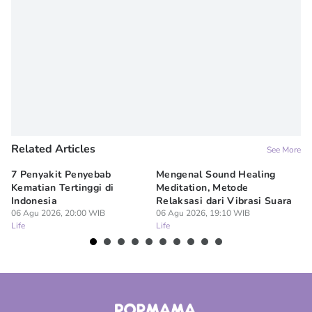
Related Articles
See More
7 Penyakit Penyebab
Mengenal Sound Healing
8 
Kematian Tertinggi di
Meditation, Metode
al
Indonesia
Relaksasi dari Vibrasi Suara
Bi
06 Agu 2026, 20:00 WIB
06 Agu 2026, 19:10 WIB
06
Life
Life
Lif