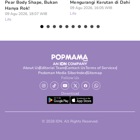
Pear Body Shape, Bukan
Mengurangi Kerutan di Dahi
u
Hanya Rok!
09 Agu 2026, 16:05 WIB
St
Life
09 Agu 2026, 18:07 WIB
09
Life
Lif
About Us
Editorial Team
Contact Us
Terms of Services
Pedoman Media Siber
Index
Sitemap
Follow Us
Download
© 2026 IDN. All Rights Reserved.