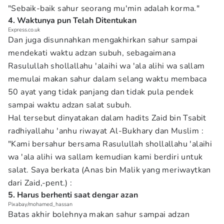
"Sebaik-baik sahur seorang mu'min adalah korma."
4. Waktunya pun Telah Ditentukan
Express.co.uk
Dan juga disunnahkan mengakhirkan sahur sampai
mendekati waktu adzan subuh, sebagaimana
Rasulullah shollallahu 'alaihi wa 'ala alihi wa sallam
memulai makan sahur dalam selang waktu membaca
50 ayat yang tidak panjang dan tidak pula pendek
sampai waktu adzan salat subuh.
Hal tersebut dinyatakan dalam hadits Zaid bin Tsabit
radhiyallahu 'anhu riwayat Al-Bukhary dan Muslim :
"Kami bersahur bersama Rasulullah shollallahu 'alaihi
wa 'ala alihi wa sallam kemudian kami berdiri untuk
salat. Saya berkata (Anas bin Malik yang meriwaytkan
dari Zaid,-pent.) :
5. Harus berhenti saat dengar azan
Pixabay/mohamed_hassan
Batas akhir bolehnya makan sahur sampai adzan