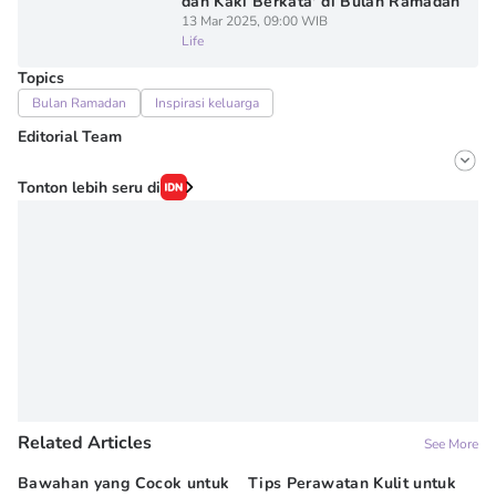
dan Kaki Berkata' di Bulan Ramadan
13 Mar 2025, 09:00 WIB
Life
Topics
Bulan Ramadan
Inspirasi keluarga
Editorial Team
Editor
Tonton lebih seru di
Onic Metheany
Editor
Denisa Permataningtias
Related Articles
See More
Bawahan yang Cocok untuk
Tips Perawatan Kulit untuk
10