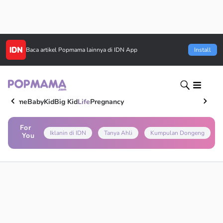
Baca artikel
Popmama
lainnya di IDN App
Install
Home
Baby
Kid
Big Kid
Life
Pregnancy
For
Iklanin di IDN
Tanya Ahli
Kumpulan Dongeng
You