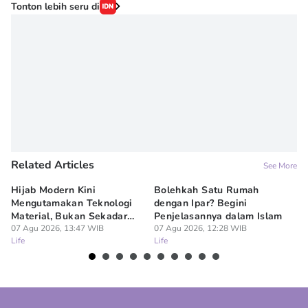
Tonton lebih seru di
Related Articles
See More
Hijab Modern Kini
Bolehkah Satu Rumah
3
Mengutamakan Teknologi
dengan Ipar? Begini
17
Material, Bukan Sekadar
Penjelasannya dalam Islam
07
Lif
Model
07 Agu 2026, 13:47 WIB
07 Agu 2026, 12:28 WIB
Life
Life