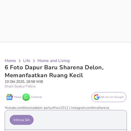
Home
Life
Home and Living
6 Foto Dapur Baru Sharena Delon,
Memanfaatkan Ruang Kecil
10 Okt 2025, 18:58 WIB
Ilham Syakur Fidina
News
Channel
Add Us on Google
Youtube.com/sharenadelon-partyoffour2012 | Instagram.com/mrssharena
Intinya Sih