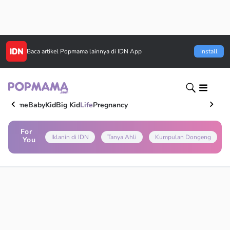
Baca artikel
Popmama
lainnya di IDN App
Install
Home
Baby
Kid
Big Kid
Life
Pregnancy
For
Iklanin di IDN
Tanya Ahli
Kumpulan Dongeng
You