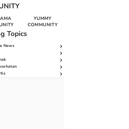
UNITY
MAMA
YUMMY
UNITY
COMMUNITY
ng Topics
a News
nak
esehatan
tis