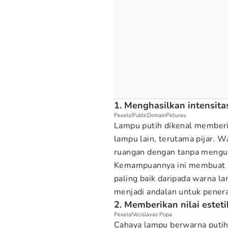
1. Menghasilkan intensita
Pexels/PublicDomainPictures
Lampu putih dikenal memberik
lampu lain, terutama pijar. 
ruangan dengan tanpa mengub
Kemampuannya ini membuat l
paling baik daripada warna la
menjadi andalan untuk pener
2. Memberikan nilai estet
Pexels/Vecislavas Popa
Cahaya lampu berwarna puti