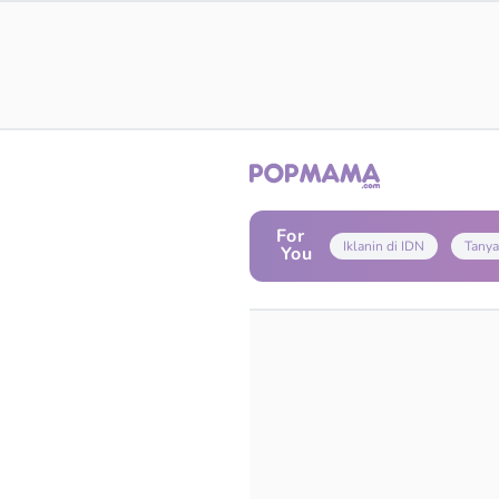
For
Iklanin di IDN
Tanya
You