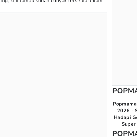
ing, kini lampu sudah banyak tersedia dalam
POPM
Popmama 
2026 - S
Hadapi G
Super 
POPM