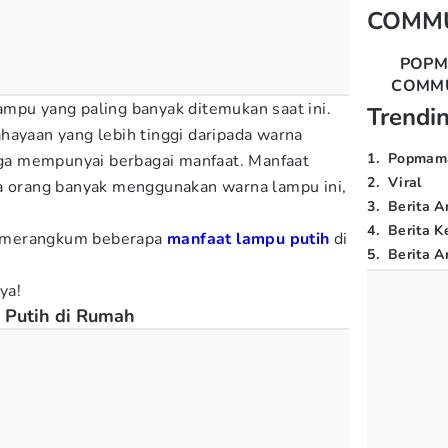
COMM
POP
COMM
mpu yang paling banyak ditemukan saat ini.
Trendi
hayaan yang lebih tinggi daripada warna
1
.
Popmam
juga mempunyai berbagai manfaat. Manfaat
2
.
Viral
pa orang banyak menggunakan warna lampu ini,
3
.
Berita A
4
.
Berita K
 merangkum beberapa
manfaat lampu putih
di
5
.
Berita Ar
ya!
Putih di Rumah