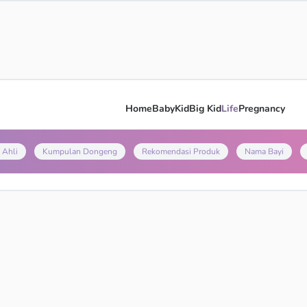
Home
Baby
Kid
Big Kid
Life
Pregnancy
 Ahli
Kumpulan Dongeng
Rekomendasi Produk
Nama Bayi