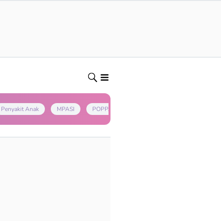
Penyakit Anak
MPASI
POPPAPA