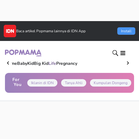
Baca artikel
Popmama
lainnya di IDN App
Install
Home
Baby
Kid
Big Kid
Life
Pregnancy
For
Iklanin di IDN
Tanya Ahli
Kumpulan Dongeng
You