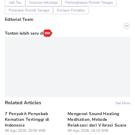
Jadi Tau
Inspirasi keluarga
Perlengkapan Rumah Tangga
Peralatan Rumah Tangga
Kompor Portable
Editorial Team
Editor
Tonton lebih seru di
Fairaz Tsiqat
Editor
Dimas Prasetyo
Related Articles
See More
7 Penyakit Penyebab
Mengenal Sound Healing
8 
Kematian Tertinggi di
Meditation, Metode
al
Indonesia
Relaksasi dari Vibrasi Suara
Bi
06 Agu 2026, 20:00 WIB
06 Agu 2026, 19:10 WIB
06