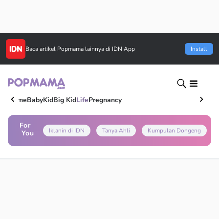
Baca artikel
Popmama
lainnya di IDN App
Install
Home
Baby
Kid
Big Kid
Life
Pregnancy
For
Iklanin di IDN
Tanya Ahli
Kumpulan Dongeng
You