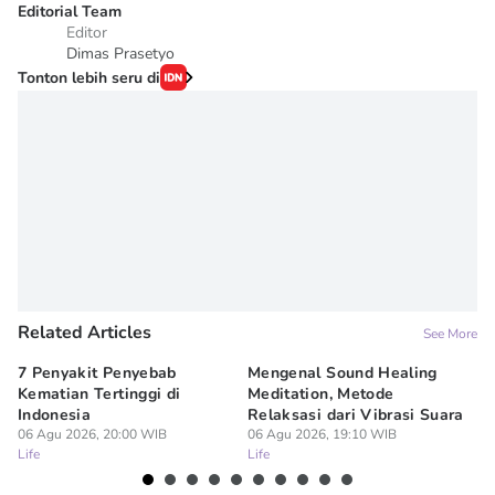
Editorial Team
Editor
Dimas Prasetyo
Tonton lebih seru di
Related Articles
See More
7 Penyakit Penyebab
Mengenal Sound Healing
8 
Kematian Tertinggi di
Meditation, Metode
al
Indonesia
Relaksasi dari Vibrasi Suara
Bi
06 Agu 2026, 20:00 WIB
06 Agu 2026, 19:10 WIB
06
Life
Life
Lif