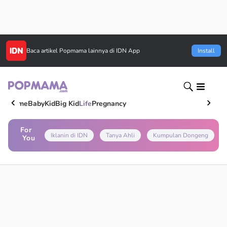
Baca artikel
Popmama
lainnya di IDN App
Install
Home
Baby
Kid
Big Kid
Life
Pregnancy
For
Iklanin di IDN
Tanya Ahli
Kumpulan Dongeng
You