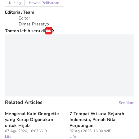
Kucing
Hewan Peliharaan
Editorial Team
Editor
Dimas Prasetyo
Tonton lebih seru di
Related Articles
See More
Mengenal Kain Georgette
7 Tempat Wisata Sejarah
3 
yang Kerap Digunakan
Indonesia, Penuh Nilai
Be
untuk Hijab
Perjuangan
Se
07 Agu 2026, 16:07 WIB
07 Agu 2026, 16:00 WIB
07
Life
Life
Lif