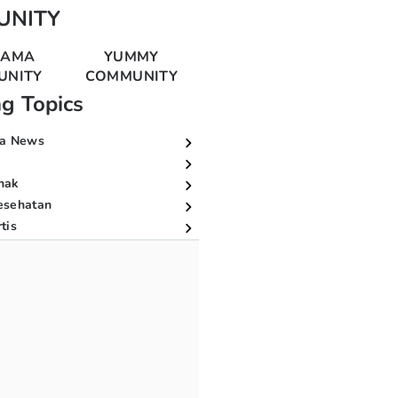
UNITY
MAMA
YUMMY
UNITY
COMMUNITY
ng Topics
a News
nak
esehatan
tis