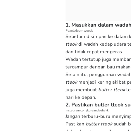
1. Masukkan dalam wadah 
Pexels/leon-woods
Sebelum disimpan ke dalam 
tteok
di wadah kedap udara t
dan tidak cepat mengeras.
Wadah tertutup juga memba
tercampur dengan bau makanan
Selain itu, penggunaan wada
tteok
menjadi kering akibat pa
juga membuat
butter tteok
le
hari ke depan.
2. Pastikan butter tteok s
Instagram.com/koreandaebakk
Jangan terburu-buru menyi
Pastikan
butter tteok
sudah b