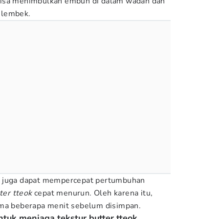
bisa menimbulkan embun di dalam wadah dan
 lembek.
p juga dapat mempercepat pertumbuhan
ter tteok
cepat menurun. Oleh karena itu,
ama beberapa menit sebelum disimpan.
ntuk menjaga tekstur butter tteok