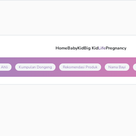
Home
Baby
Kid
Big Kid
Life
Pregnancy
 Ahli
Kumpulan Dongeng
Rekomendasi Produk
Nama Bayi