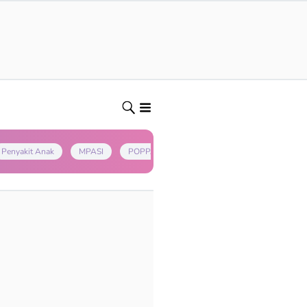
Penyakit Anak
MPASI
POPPAPA