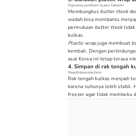
Popmama.com/Ilham Syakur Fidina/AI
Membungkus
butter tteok
de
wadah bisa membantu menjaga
permukaan
butter tteok
tidak
kulkas.
Plastic wrap
juga membuat
b
kembali. Dengan perlindunga
asal Korea ini tetap terasa 
4. Simpan di rak tengah k
Magnific/pvproductions
Rak tengah kulkas menjadi t
karena suhunya lebih stabil.
freezer agar tidak membeku d