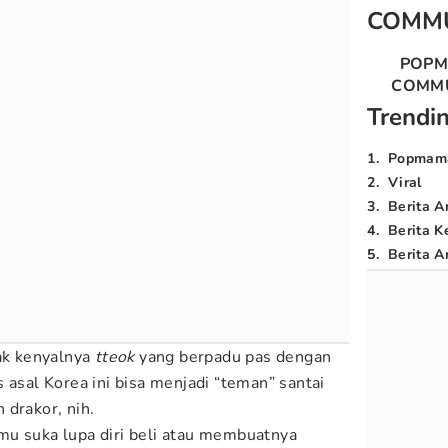
COMM
POP
COMM
Trendi
1
.
Popmam
2
.
Viral
3
.
Berita A
4
.
Berita K
5
.
Berita Ar
lak kenyalnya
tteok
yang berpadu pas dengan
 asal Korea ini bisa menjadi “teman” santai
 drakor, nih.
mu suka lupa diri beli atau membuatnya