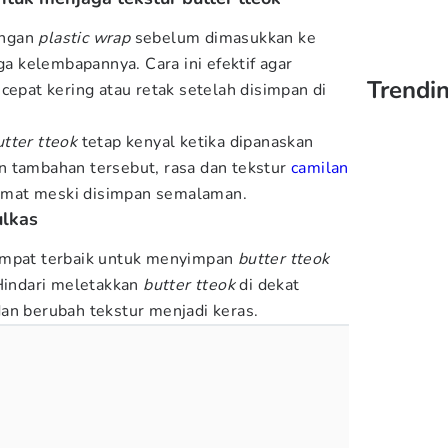
ngan
plastic wrap
sebelum dimasukkan ke
 kelembapannya. Cara ini efektif agar
Trendin
 cepat kering atau retak setelah disimpan di
utter tteok
tetap kenyal ketika dipanaskan
n tambahan tersebut, rasa dan tekstur
camilan
nikmat meski disimpan semalaman.
ulkas
empat terbaik untuk menyimpan
butter tteok
 Hindari meletakkan
butter tteok
di dekat
an berubah tekstur menjadi keras.