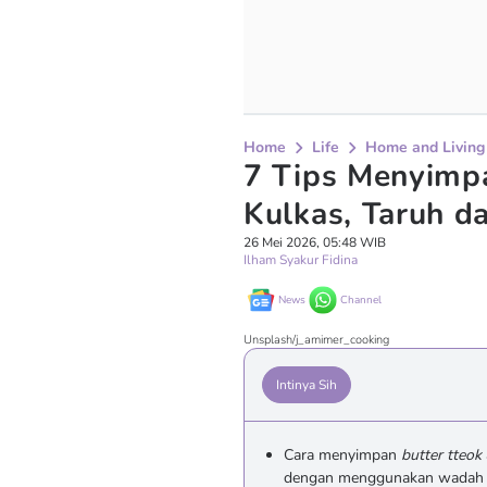
Home
Life
Home and Living
7 Tips Menyimpa
Kulkas, Taruh d
26 Mei 2026, 05:48 WIB
Ilham Syakur Fidina
News
Channel
Unsplash/j_amimer_cooking
Intinya Sih
Cara menyimpan
butter tteok
dengan menggunakan wadah 