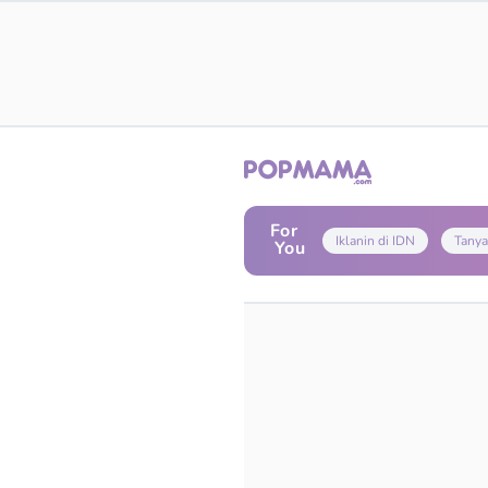
For
Iklanin di IDN
Tanya
You