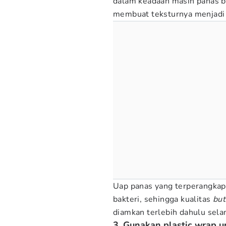
dalam keadaan masih panas 
membuat teksturnya menjadi
Uap panas yang terperangka
bakteri, sehingga kualitas
but
diamkan terlebih dahulu sel
3. Gunakan plastic wrap u