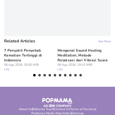
Related Articles
See More
7 Penyakit Penyebab
Mengenal Sound Healing
8 
Kematian Tertinggi di
Meditation, Metode
al
Indonesia
Relaksasi dari Vibrasi Suara
Bi
06 Agu 2026, 20:00 WIB
06 Agu 2026, 19:10 WIB
06
Life
Life
Lif
About Us
Editorial Team
Contact Us
Terms of Services
Pedoman Media Siber
Index
Sitemap