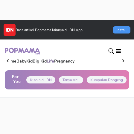
Baca artikel
Popmama
lainnya di IDN App
Install
Home
Baby
Kid
Big Kid
Life
Pregnancy
For
Iklanin di IDN
Tanya Ahli
Kumpulan Dongeng
You