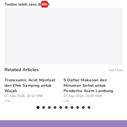
Tonton lebih seru di
Related Articles
See More
Tranexamic Acid: Manfaat
5 Daftar Makanan dan
Ap
dan Efek Samping untuk
Minuman Sehat untuk
5 
Wajah
Penderita Asam Lambung
07
Lif
07 Agu 2026, 20:10 WIB
07 Agu 2026, 20:00 WIB
Life
Life