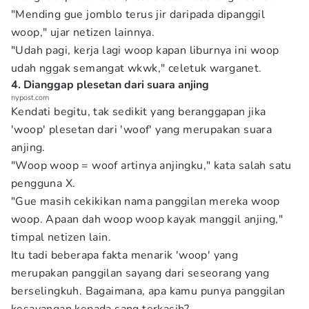
"Mending gue jomblo terus jir daripada dipanggil
woop," ujar netizen lainnya.
"Udah pagi, kerja lagi woop kapan liburnya ini woop
udah nggak semangat wkwk," celetuk warganet.
4. Dianggap plesetan dari suara anjing
nypost.com
Kendati begitu, tak sedikit yang beranggapan jika
'woop' plesetan dari 'woof' yang merupakan suara
anjing.
"Woop woop = woof artinya anjingku," kata salah satu
pengguna X.
"Gue masih cekikikan nama panggilan mereka woop
woop. Apaan dah woop woop kayak manggil anjing,"
timpal netizen lain.
Itu tadi beberapa fakta menarik 'woop' yang
merupakan panggilan sayang dari seseorang yang
berselingkuh. Bagaimana, apa kamu punya panggilan