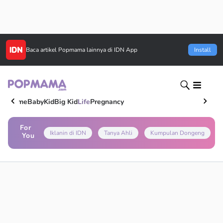
Baca artikel
Popmama
lainnya di IDN App
Install
Home
Baby
Kid
Big Kid
Life
Pregnancy
For
Iklanin di IDN
Tanya Ahli
Kumpulan Dongeng
You