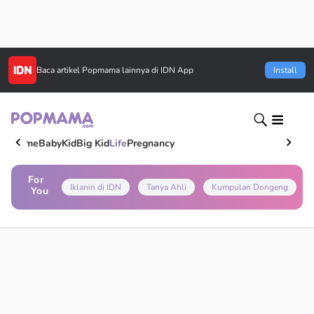
Baca artikel
Popmama
lainnya di IDN App
Install
Home
Baby
Kid
Big Kid
Life
Pregnancy
For
Iklanin di IDN
Tanya Ahli
Kumpulan Dongeng
You