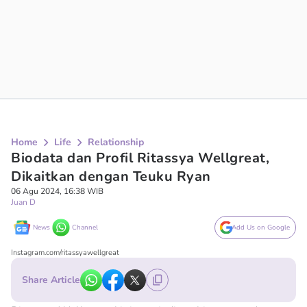
Home
Life
Relationship
Biodata dan Profil Ritassya Wellgreat,
Dikaitkan dengan Teuku Ryan
06 Agu 2024, 16:38 WIB
Juan D
News
Channel
Add Us on Google
Instagram.com/ritassyawellgreat
Share Article