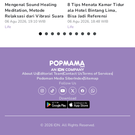
Mengenal Sound Healing
8 Tips Menata Kamar Tidur
4 
Meditation, Metode
ala Hotel Bintang Lima,
Ru
Relaksasi dari Vibrasi Suara
Bisa Jadi Referensi
un
06 Agu 2026, 19:10 WIB
06 Agu 2026, 18:48 WIB
06
Life
Life
Lif
About Us
Editorial Team
Contact Us
Terms of Services
Pedoman Media Siber
Index
Sitemap
Follow Us
Download
© 2026 IDN. All Rights Reserved.